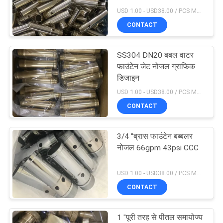
USD 1.00 - USD38.00 / PCS MOQ:1 टुकड़ा
साइटमैप
CONTACT
18
म्यूजिकल फाउंटेन
PRIVACY
SS304 DN20 बबल वाटर
फाउंटेन जेट नोजल ग्राफिक
POLICY
प्रोजेक्ट
डिजाइन
USD 1.00 - USD38.00 / PCS MOQ:1 टुकड़ा
CONTACT
3/4 "ब्रास फाउंटेन बब्बलर
20
नोजल 66gpm 43psi CCC
स्टेनलेस स्टील झरना जेट
USD 1.00 - USD38.00 / PCS MOQ:1 टुकड़ा
CONTACT
1 "पूरी तरह से पीतल समायोज्य