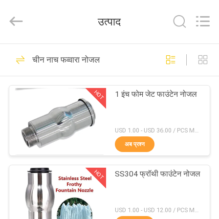
2026
aquaswan
water
उत्पाद
co,.ltd.
All
Rights
Reserved.
घर
123
चीन नाच फव्वारा नोजल
पूल फव्वारा सहायक
उत्पादों
उपकरण
HOT
1 इंच फोम जेट फाउंटेन नोजल
हमारे
बारे
USD 1.00 - USD 36.00 / PCS MOQ:1 टुकड़ा
अब प्रश्न
में
274
HOT
SS304 फ्रॉथी फाउंटेन नोजल
कारखाना
नाच फव्वारा नोजल
भ्रमण
USD 1.00 - USD 12.00 / PCS MOQ:1 टुकड़ा