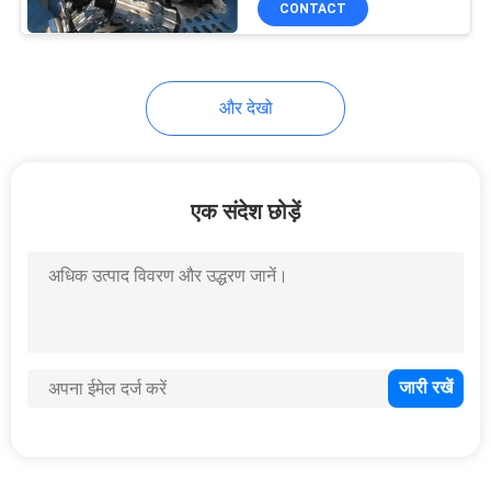
CONTACT
9
स्विमिंग पूल प्रतियोगिता
उपकरण सहायक उपकरण
और देखो
एक संदेश छोड़ें
11
स्विमिंग पूल सफाई किट
7