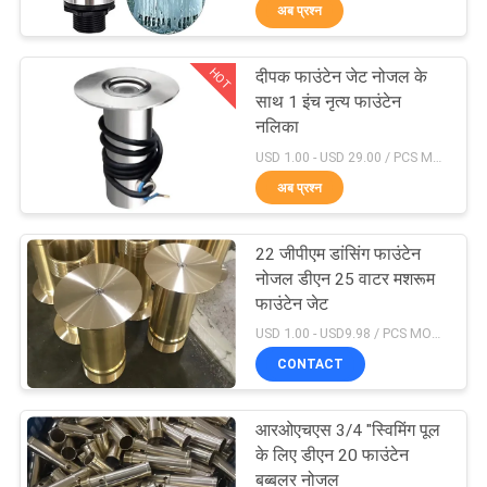
अब प्रश्न
गुणवत्ता
नियंत्रण
HOT
दीपक फाउंटेन जेट नोजल के
30
साथ 1 इंच नृत्य फाउंटेन
संपर्क
नलिका
लामिनार फव्वारा नोजल
USD 1.00 - USD 29.00 / PCS MOQ:1 टुकड़ा
करें
अब प्रश्न
एक
22 जीपीएम डांसिंग फाउंटेन
उद्धरण
नोजल डीएन 25 वाटर मशरूम
फाउंटेन जेट
की
24
USD 1.00 - USD9.98 / PCS MOQ:1 टुकड़ा
विनती
CONTACT
मिस्ट वाटर नोजल
करे
आरओएचएस 3/4 "स्विमिंग पूल
के लिए डीएन 20 फाउंटेन
NEWS
बब्बलर नोजल