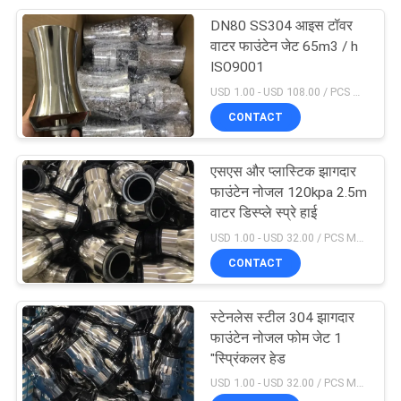
DN80 SS304 आइस टॉवर
26
वाटर फाउंटेन जेट 65m3 / h
वाटरप्रूफ अंडर वाटर
ISO9001
USD 1.00 - USD 108.00 / PCS MOQ:1 टुकड़ा
एलईडी लाइट्स
CONTACT
एसएस और प्लास्टिक झागदार
फाउंटेन नोजल 120kpa 2.5m
वाटर डिस्प्ले स्प्रे हाई
46
USD 1.00 - USD 32.00 / PCS MOQ:1 टुकड़ा
वाणिज्यिक स्विमिंग पूल
CONTACT
सहायक उपकरण
स्टेनलेस स्टील 304 झागदार
फाउंटेन नोजल फोम जेट 1
"स्प्रिंकलर हेड
USD 1.00 - USD 32.00 / PCS MOQ:1 टुकड़ा