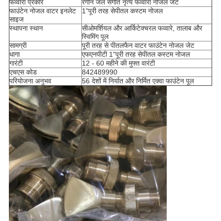
फव्वारा प्रकार
रंगीन जल संगीत नृत्य फव्वारा नोजल जेट
फाउंटेन नोजल वाटर इनलेट
1"
पूरी तरह से
पीतल कस्टम नोजल
साइज
स्थापना स्थान
सी
ओमर्शियल और आर्किटेक्चरल फव्वारे, तालाब और
स्विमिंग पूल
सामग्री
पूरी तरह से पीतल
फैन वाटर फाउंटेन नोजल जेट
धागा
एफएनपीटी 1"
पूरी तरह से
पीतल कस्टम नोजल
गारंटी
12 - 60 महीने की मुफ्त वारंटी
एचएस कोड
842489990
परियोजना अनुभव
56 देशों में निर्यात और निर्मित एक्वा फाउंटेन पूल