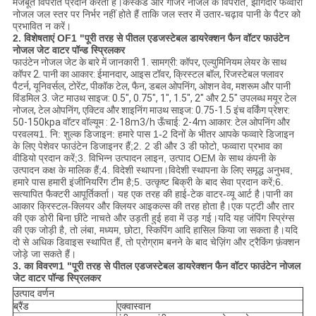
मजबूत विपरीत प्रदान करता है।कैस्केड और गीजर नोजल के विपरीत, झागदार फव्वारा
नोजल जल स्तर पर निर्भर नहीं होते हैं ताकि जल स्तर में उतार-चढ़ाव पानी के पैटर को
प्रभावित न करें।
2. विशेषताएं OF
1 "पूरी तरह से पीतल एडजस्टेबल डायरेक्शन फैन वॉटर फाउंटेन
नोजल जेट वाटर पॉन्ड स्प्रिलकर
फाउंटेन नोजल जेट के बारे में जानकारी 1. सामग्री: कॉपर, एल्युमिनियम लेयर के साथ
कॉपर 2. पानी का आकार: ईमानदार, आइस टॉवर, क्रिस्टल बॉल, रिजस्टेबल फ्लावर
पैटर्न, यूनिवर्सल, टोरेंट, पीकॉक टेल, फैन, डबल ओपनिंग, ओशन वेव, मशरूम और पानी
विंडमिल 3. जेट माउथ साइज: 0.5", 0.75", 1", 1.5", 2" और 2.5" उपलब्ध मयूर टेल
नोजल, टेल ओपनिंग, एक्टिव और शाइनिंग माउथ साइज: 0.75-1.5 इंच वर्किंग प्रेशर:
50-150kpa वॉटर वॉल्यूम : 2-18m3/h ऊँचाई: 2-4m आकार: टेल ओपनिंग और
परवलय
1. नि: शुल्क डिजाइन: हमारे पास 1-2 दिनों के भीतर आपके फव्वारे डिजाइन
के लिए पेशेवर फाउंटेन डिजाइनर हैं;2. 2 डी और 3 डी फोटो, फव्वारा प्रभाव का
वीडियो प्रदान करें;3. विभिन्न उत्पादन लाइन, उत्पाद OEM के साथ कंपनी के
उत्पादन कक्ष के मालिक हैं;4. विदेशी स्थापना।विदेशी स्थापना के लिए समृद्ध अनुभव,
हमारे पास हमारी इंजीनियरिंग टीम है;5. उत्कृष्ट बिक्री के बाद सेवा प्रदान करें;6.
सत्यापित फैक्टरी आपूर्तिकर्ता। यह एक तरह की हाई-टेक वाटर-व्यू आर्ट है।पानी का
आकार क्रिस्टल-क्लियर और क्लियर आइकल्स की तरह होता है।एक पट्टी और तार
की एक डोरी बिना छींटे नाचते और उड़ती हुई हवा में उड़ गई।यदि यह जंपिंग स्प्रिंग्स
की एक जोड़ी है, तो लंबा, मध्यम, छोटा, स्किपिंग आदि हासिल किया जा सकता है।यदि
दो से अधिक डिवाइस स्थापित हैं, तो प्रोग्राम बनने के बाद चेज़िंग और ट्रैकिंग फ़ंक्शन
जोड़े जा सकते हैं।
3. का विवरण
1 "पूरी तरह से पीतल एडजस्टेबल डायरेक्शन फैन वॉटर फाउंटेन नोजल
जेट वाटर पॉन्ड स्प्रिलकर
उत्पाद वर्णन
ब्रैंड
एक्वास्वान