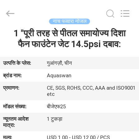
2026
aquaswan
water
co,.ltd.
All
नाच फव्वारा नोजल
Rights
Reserved.
1 "पूरी तरह से पीतल समायोज्य दिशा
घर
फैन फाउंटेन जेट 14.5psi दबाव:
उत्पादों
उत्पत्ति के प्लेस:
गुआंगज़ौ, चीन
हमारे
ब्रांड नाम:
Aquaswan
बारे
प्रमाणन:
CE, SGS, ROHS, CCC, AAA and ISO9001
में
etc
मॉडल संख्या:
बीजेएफ25
कारखाना
न्यूनतम आदेश
1 टुकड़ा
भ्रमण
मात्रा:
मूल्य:
USD 1.00 - USD 12.00 / PCS