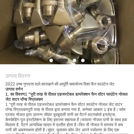
साइटमैप
PRIVACY
POLICY
उत्पाद विवरण
2022 उच्च गुणवत्ता वाले कारखाने की आपूर्ति समायोज्य दिशा फैन फाउंटेन जेट
उत्पाद वर्णन
1. का विवरण
1 "पूरी तरह से पीतल एडजस्टेबल डायरेक्शन फैन वॉटर फाउंटेन नोजल
जेट वाटर पॉन्ड स्प्रिलकर
1 "पूरी तरह से पीतल एडजस्टेबल डायरेक्शन फैन वॉटर फाउंटेन नोजल जेट वाटर
पॉन्ड स्प्रिलकर
पूरी तरह से पीतल द्वारा बनाया गया है, कनेक्ट आकार 1 इंच है। फोम
प्रभाव नोजल द्वारा उत्पन्न जीवंत बुदबुदाती पानी का पैटर्न वाटरकोर्स इनलेट्स,
कैस्केडिंग पूल इंस्टॉलेशन के लिए इष्टतम सहायक है।फव्वारा नोजल पानी के साथ हवा
मिलाता है, पैटर्न अत्यधिक मात्रा में प्रतीत होता है।फिर भी नोजल में वास्तव में कम
पानी की आवश्यकता होती है।सुंदर, मुलायम फोम जेट अपने पर्यावरण के लिए एक