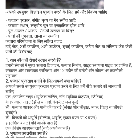
आपको उपयुक्त डिज़ाइन प्रदान करने के लिए, हमें और विवरण चाहिए
· फव्वारा प्रकार, संगीत नृत्य या गैर-संगीत आदि
· फव्वारा स्थान, कंक्रीट पूल या प्राकृतिक झील आदि
· पूल आकार / आकार, सीएडी ड्राइंग या चित्र
· पानी की गुणवत्ता, ताजा या नमकीन
फव्वारा परियोजना के लिए लक्षित बजट
हाई जेट, 2डी फाउंटेन, 3डी फाउंटेन, ड्राई फाउंटेन, जंपिंग जेट या लैमिनार जेट जैसी
पानी की विशेषताएं
1. आप कौन सी सेवाएं प्रदान करते हैं?
हमारी सेवाओं में मुफ्त फव्वारा डिजाइन, फव्वारा निर्माण, साइट स्थापना गाइड पर शामिल हैं,
संचालन और रखरखाव प्रशिक्षण और 12 महीने की वारंटी और जीवन भर तकनीकी
सहायता।
2. फव्वारा प्रस्ताव बनाने के लिए आपको क्या चाहिए?
आपको सबसे उपयुक्त प्रस्ताव प्रदान करने के लिए, हमें नीचे फव्वारे की जानकारी
चाहिए।
एक।फाउंटेन टाइप (म्यूजिक डांसिंग, नॉन-म्यूजिक कंट्रोल, स्टैटिक)
बी।फव्वारा साइट (झील या नदी, कंक्रीट जल पूल)
सी।फव्वारा आकार और पानी की गहराई (लंबाई और चौड़ाई, व्यास, चित्र या सीएडी
ड्राइंग)
डी।बिजली की आपूर्ति (वोल्टेज, आवृत्ति, एकल चरण या 3 चरण)
इ।लक्षित बजट (यदि आपके पास है)
एफ।विशेष आवश्यकताएं (यदि आपके पास है)
3. भुगतान का तरीका क्या है?