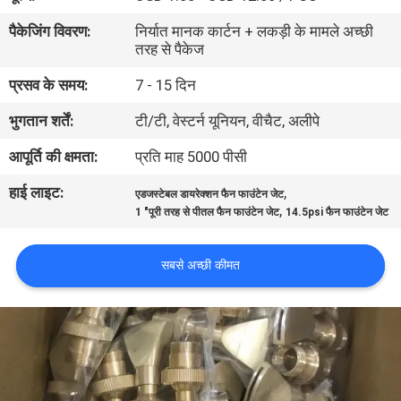
गुणवत्ता
पैकेजिंग विवरण:
निर्यात मानक कार्टन + लकड़ी के मामले अच्छी
नियंत्रण
तरह से पैकेज
प्रसव के समय:
7 - 15 दिन
संपर्क
भुगतान शर्तें:
टी/टी, वेस्टर्न यूनियन, वीचैट, अलीपे
करें
आपूर्ति की क्षमता:
प्रति माह 5000 पीसी
हाई लाइट:
,
एक
एडजस्टेबल डायरेक्शन फैन फाउंटेन जेट
,
1 "पूरी तरह से पीतल फैन फाउंटेन जेट
14.5psi फैन फाउंटेन जेट
उद्धरण
की
सबसे अच्छी कीमत
विनती
करे
NEWS