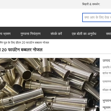
बिक्री & समर्थन:
ना भ्रमण
गुणवत्ता नियंत्रण
संपर्क करें
एक बोली का अनुरोध
समा
ंग पूल के लिए डीएन 20 फाउंटेन बब्बलर नोजल
 20 फाउंटेन बब्बलर नोजल
उत्पाद
उत्पत्ति 
ब्रांड न
प्रमाणन
मॉडल सं
भुगतान
न्यूनतम