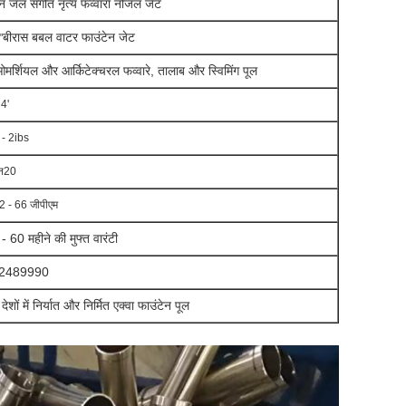
ीन जल संगीत नृत्य फव्वारा नोजल जेट
बी
रास बबल वाटर फाउंटेन जेट
"
मर्शियल और आर्किटेक्चरल फव्वारे, तालाब और स्विमिंग पूल
 4'
 - 2ibs
न20
2 - 66 जीपीएम
- 60 महीने की मुफ्त वारंटी
2489990
देशों में निर्यात और निर्मित एक्वा फाउंटेन पूल