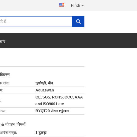
Hindi
चार
 विवरण:
के प्लेस:
गुआंगज़ौ, चीन
ाम:
Aquaswan
CE, SGS, ROHS, CCC, AAA
:
and ISO9001 etc
ख्या:
BYQT20 पीतल श्रृंखला
 & नौवहन नियमों:
 आदेश मात्रा:
1 टुकड़ा