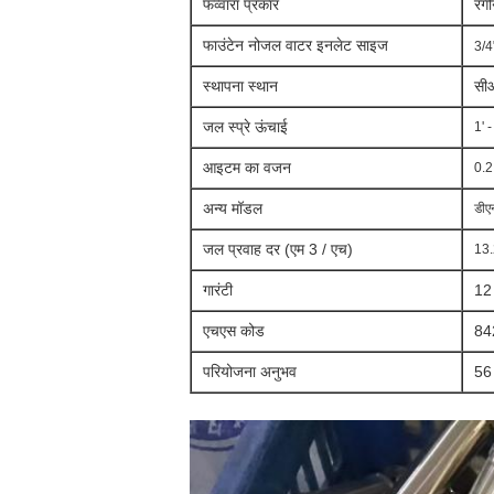
फव्वारा प्रकार
रंग
फाउंटेन नोजल वाटर इनलेट साइज
3/4
स्थापना स्थान
सी
ओ
जल स्प्रे ऊंचाई
1' -
आइटम का वजन
0.2
अन्य मॉडल
डीए
जल प्रवाह दर (एम 3 / एच)
13.
गारंटी
12 
एचएस कोड
84
परियोजना अनुभव
56 