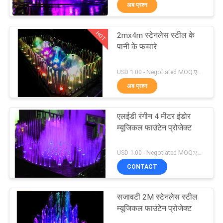
अब प्रश्न
गुणवत्ता
नियंत्रण
HOT
2mx4m स्टेनलेस स्टील के
30
पानी के फव्वारे
संपर्क
लामिनार फव्वारा नोजल
USD 1.00 - Negotiated MOQ:एक सेट
करें
अब प्रश्न
एक
एलईडी रंगीन 4 मीटर इंडोर
उद्धरण
म्यूजिकल फाउंटेन प्रोजेक्ट
की
24
USD 1.00 - Negotiated MOQ:एक सेट
विनती
CONTACT
मिस्ट वाटर नोजल
करे
सजावटी 2M स्टेनलेस स्टील
म्यूजिकल फाउंटेन प्रोजेक्ट
NEWS