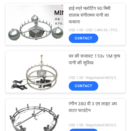
हाई स्प्रे फ्लोटिंग 90 मिमी
26
तालाब संगीतमय पानी का
वाटरप्रूफ अंडर वाटर
फव्वारा
USD 1.00 - USD 1,480.00 / PCS MOQ:एक सेट
एलईडी लाइट्स
CONTACT
घर की सजावट 110v 1M नृत्य
पानी की सुविधा
46
USD 1.00 - Negotiated MOQ:एक सेट
वाणिज्यिक स्विमिंग पूल
CONTACT
सहायक उपकरण
रंगीन 380 वी 3 एम लाइट अप
वाटर फाउंटेन
USD 1.00 - Negotiated MOQ:एक सेट