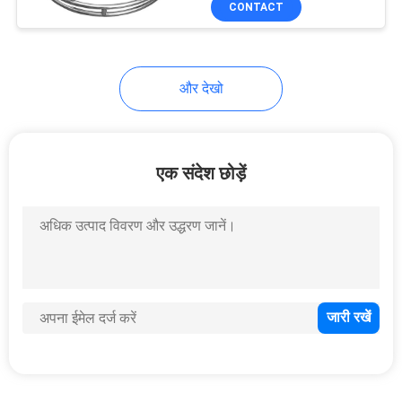
CONTACT
9
स्विमिंग पूल प्रतियोगिता
उपकरण सहायक उपकरण
और देखो
एक संदेश छोड़ें
11
स्विमिंग पूल सफाई किट
7