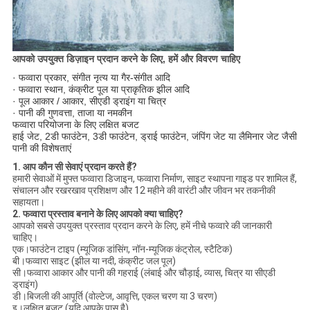
आपको उपयुक्त डिज़ाइन प्रदान करने के लिए, हमें और विवरण चाहिए
· फव्वारा प्रकार, संगीत नृत्य या गैर-संगीत आदि
· फव्वारा स्थान, कंक्रीट पूल या प्राकृतिक झील आदि
· पूल आकार / आकार, सीएडी ड्राइंग या चित्र
· पानी की गुणवत्ता, ताजा या नमकीन
फव्वारा परियोजना के लिए लक्षित बजट
हाई जेट, 2डी फाउंटेन, 3डी फाउंटेन, ड्राई फाउंटेन, जंपिंग जेट या लैमिनार जेट जैसी
पानी की विशेषताएं
1. आप कौन सी सेवाएं प्रदान करते हैं?
हमारी सेवाओं में मुफ्त फव्वारा डिजाइन, फव्वारा निर्माण, साइट स्थापना गाइड पर शामिल हैं,
संचालन और रखरखाव प्रशिक्षण और 12 महीने की वारंटी और जीवन भर तकनीकी
सहायता।
2. फव्वारा प्रस्ताव बनाने के लिए आपको क्या चाहिए?
आपको सबसे उपयुक्त प्रस्ताव प्रदान करने के लिए, हमें नीचे फव्वारे की जानकारी
चाहिए।
एक।फाउंटेन टाइप (म्यूजिक डांसिंग, नॉन-म्यूजिक कंट्रोल, स्टैटिक)
बी।फव्वारा साइट (झील या नदी, कंक्रीट जल पूल)
सी।फव्वारा आकार और पानी की गहराई (लंबाई और चौड़ाई, व्यास, चित्र या सीएडी
ड्राइंग)
डी।बिजली की आपूर्ति (वोल्टेज, आवृत्ति, एकल चरण या 3 चरण)
इ।लक्षित बजट (यदि आपके पास है)