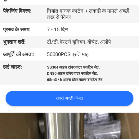
गुणवत्ता
पैकेजिंग विवरण:
निर्यात मानक कार्टन + लकड़ी के मामले अच्छी
नियंत्रण
तरह से पैकेज
प्रसव के समय:
7 - 15 दिन
संपर्क
भुगतान शर्तें:
टी/टी, वेस्टर्न यूनियन, वीचैट, अलीपे
करें
आपूर्ति की क्षमता:
50000PCS प्रति माह
हाई लाइट:
,
एक
SS304 आइस टॉवर वाटर फाउंटेन जेट
,
DN80 आइस टॉवर वाटर फाउंटेन जेट
उद्धरण
65m3 / h आइस टॉवर वाटर फाउंटेन जेट
की
सबसे अच्छी कीमत
विनती
करे
NEWS