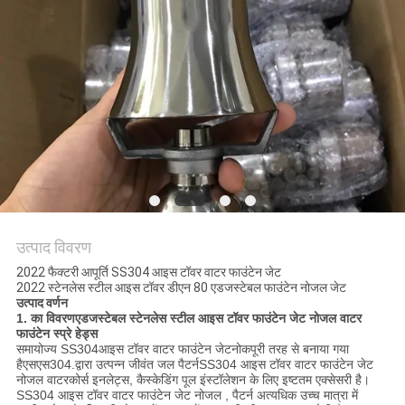
साइटमैप
PRIVACY
POLICY
उत्पाद विवरण
2022 फैक्टरी आपूर्ति SS304 आइस टॉवर वाटर फाउंटेन जेट
2022 स्टेनलेस स्टील आइस टॉवर डीएन 80 एडजस्टेबल फाउंटेन नोजल जेट
उत्पाद वर्णन
1. का विवरण
एडजस्टेबल स्टेनलेस स्टील आइस टॉवर फाउंटेन जेट नोजल वाटर
फाउंटेन स्प्रे हेड्स
समायोज्य SS304
आइस टॉवर वाटर फाउंटेन जेट
नोक
पूरी तरह से बनाया गया
है
एसएस304
.द्वारा उत्पन्न जीवंत जल पैटर्न
SS304 आइस टॉवर वाटर फाउंटेन जेट
नोजल
वाटरकोर्स इनलेट्स, कैस्केडिंग पूल इंस्टॉलेशन के लिए इष्टतम एक्सेसरी है।
SS304 आइस टॉवर वाटर फाउंटेन जेट नोजल
, पैटर्न अत्यधिक उच्च मात्रा में