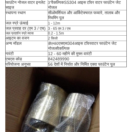
फाउंटेन नोजल वाटर इनलेट
वैकल्पिक
SS304 आइस टॉवर वाटर फाउंटेन जेट
3"
साइज
नोजल
स्थापना स्थान
सी
ओमर्शियल और आर्किटेक्चरल फव्वारे, तालाब और
स्विमिंग पूल
जल स्प्रे ऊंचाई
1 - 12m
जल प्रवाह दर (एम 3 / एच)
3 - 65 एम 3 / एच
जल प्रदर्शन स्प्रे व्यास
0.2 - 1.5m
आइटम का वजन
2 किलो
अन्य मॉडल
एसएस304
आइस टॉवर
वाटर फाउंटेन जेट
डीएन80
नोजल
वैकल्पिक
गारंटी
12 - 60 महीने की मुफ्त वारंटी
एचएस कोड
842489990
परियोजना अनुभव
56 देशों में निर्यात और निर्मित एक्वा फाउंटेन पूल