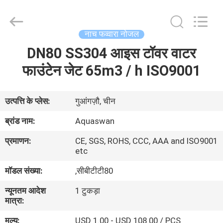
2026
aquaswan
water
co,.ltd.
All
नाच फव्वारा नोजल
Rights
Reserved.
DN80 SS304 आइस टॉवर वाटर
घर
फाउंटेन जेट 65m3 / h ISO9001
उत्पादों
उत्पत्ति के प्लेस:
गुआंगज़ौ, चीन
हमारे
ब्रांड नाम:
Aquaswan
बारे
प्रमाणन:
CE, SGS, ROHS, CCC, AAA and ISO9001
में
etc
मॉडल संख्या:
,सीबीटीटी80
कारखाना
न्यूनतम आदेश
1 टुकड़ा
भ्रमण
मात्रा:
मूल्य:
USD 1.00 - USD 108.00 / PCS