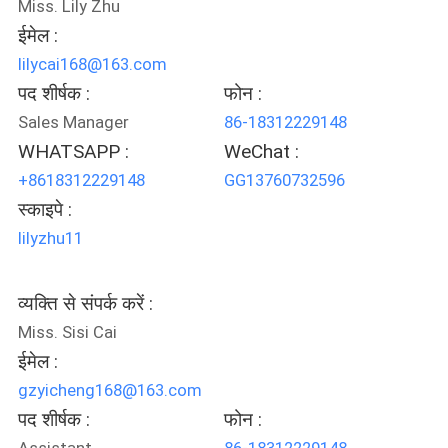
Miss. Lily Zhu
ईमेल :
साइटमैप
lilycai168@163.com
पद शीर्षक :
फोन :
PRIVACY
Sales Manager
86-18312229148
POLICY
WHATSAPP :
WeChat :
+8618312229148
GG13760732596
स्काइपे :
lilyzhu11
व्यक्ति से संपर्क करें :
Miss. Sisi Cai
ईमेल :
gzyicheng168@163.com
पद शीर्षक :
फोन :
Assistant
86-18312229148