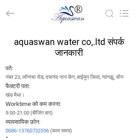
2026
aquaswan
water
co,.ltd.
All
Rights
Reserved.
घर
aquaswan water co,.ltd संपर्क
उत्पादों
जानकारी
पते:
हमारे
नंबर 23, लॉन्गचा रोड, दयानंद नान केंग, बाईयुन जिला, ग्वांगझू, चीन
बारे
फैक्टरी पता:
में
खंड मैथा।
Worktime को कम करना:
कारखाना
9:00-21:00 (बीजिंग बार)
व्यावसायिक फ़ोन:
भ्रमण
0086-13760732596
(काम समय)