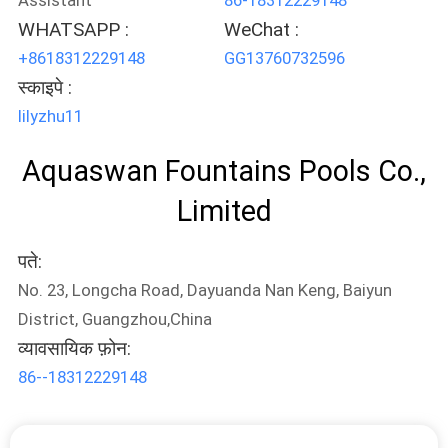
WHATSAPP :
WeChat :
+8618312229148
GG13760732596
स्काइपे :
lilyzhu11
Aquaswan Fountains Pools Co.,
Limited
पते:
No. 23, Longcha Road, Dayuanda Nan Keng, Baiyun
District, Guangzhou,China
व्यावसायिक फ़ोन:
86--18312229148