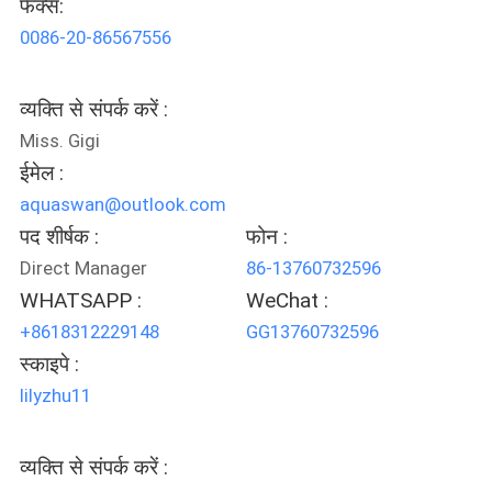
फैक्स:
गुणवत्ता
0086-20-86567556
नियंत्रण
व्यक्ति से संपर्क करें :
संपर्क
Miss. Gigi
करें
ईमेल :
aquaswan@outlook.com
पद शीर्षक :
फोन :
एक
Direct Manager
86-13760732596
उद्धरण
WHATSAPP :
WeChat :
की
+8618312229148
GG13760732596
विनती
स्काइपे :
करे
lilyzhu11
NEWS
व्यक्ति से संपर्क करें :