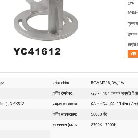
मूल्य:
पैकेजिं
प्रसव 
भुगतान शर
आपूर्ति 
संपर्क कर
ाइट
स्रोत शक्ति:
50W MR16, 3W, 1W
वर्किंग टेम्परेचर:
-20 - + 40 ° उच्चतर अनुमति दें और
Wires), DMX512
आइटम का आकार:
98mm Dia.
98 मिमी दीया।
And
वर्किंग लाइफटाइम:
50000 घंटे
रंग तापमान (cct):
2700K - 7000K