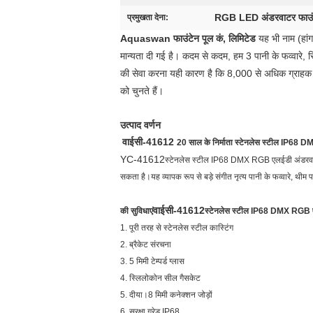
RGB LED अंडरवाटर फाउं
प्रमुखता देना:
Aquaswan फाउंटेन पूल कं, लिमिटेड
यह भी नाम (हांग
मान्यता दी गई है। कदम से कदम, हम 3 पानी के फव्वारे, स्
की सेवा करना यही कारण है कि 8,000 से अधिक ग्राहक घर प
को चुनते हैं।
उत्पाद वर्णन
वाईसी-41612
20 साल के निर्माता स्टेनलेस स्टील IP68 D
YC-41612
स्टेनलेस स्टील IP68 DMX RGB एलईडी अंडरव
सकता है।यह व्यापक रूप से बड़े संगीत नृत्य पानी के फव्वारे, थीम
वाईसी-41612
की सुविधाएं
स्टेनलेस स्टील IP68 DMX RGB ए
1. पूरी तरह से स्टेनलेस स्टील कास्टिंग
2. ब्रैकेट संरचना
3. 5 मिमी टेम्पर्ड ग्लास
4. स्लिलोकोन सील गैसकेट
5. दीया।8 मिमी कनेक्शन जोड़ों
6. सुरक्षा ग्रेड IP68