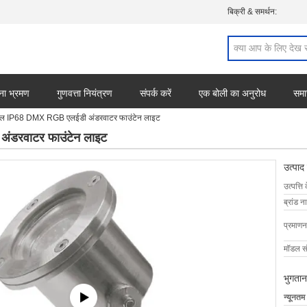
बिक्री & समर्थन:
ना भ्रमण
गुणवत्ता नियंत्रण
संपर्क करें
एक बोली का अनुरोध
समा
्टील IP68 DMX RGB एलईडी अंडरवाटर फाउंटेन लाइट
ंडरवाटर फाउंटेन लाइट
उत्पाद
उत्पत्ति 
ब्रांड न
प्रमाणन
मॉडल सं
भुगतान
न्यूनतम