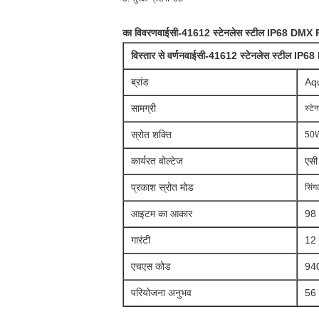
का विवरण
वाईसी-41612
स्टेनलेस स्टील IP68 DMX 
विस्तार से वर्णन
वाईसी-41612
स्टेनलेस स्टील IP6
ब्रांड
Aq
सामग्री
स्टे
स्रोत शक्ति
50W
कार्यरत वोल्टेज
एसी
प्रकाश स्रोत मोड
सिं
आइटम का आकार
98 
गारंटी
12 
एचएस कोड
94
परियोजना अनुभव
56 द