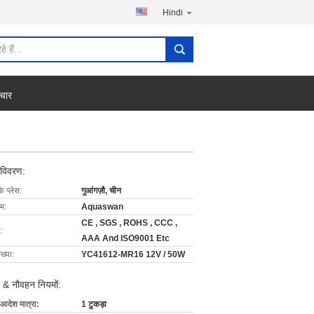
Hindi
चार
 विवरण:
के प्लेस:
गुआंगज़ौ, चीन
ाम:
Aquaswan
CE , SGS , ROHS , CCC ,
:
AAA And ISO9001 Etc
ख्या:
YC41612-MR16 12V / 50W
 & नौवहन नियमों:
 आदेश मात्रा:
1 टुकड़ा