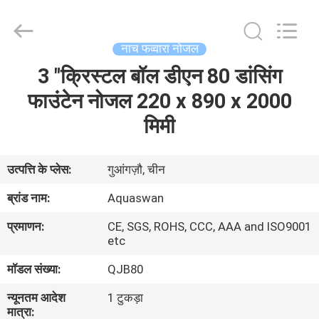
2026
aquaswan
water
co,.ltd.
All
नाच फव्वारा नोजल
Rights
Reserved.
3 "क्रिस्टल बॉल डीएन 80 डांसिंग
घर
फाउंटेन नोजल 220 x 890 x 2000
उत्पादों
मिमी
हमारे
उत्पत्ति के प्लेस:
गुआंगज़ौ, चीन
बारे
ब्रांड नाम:
Aquaswan
में
प्रमाणन:
CE, SGS, ROHS, CCC, AAA and ISO9001
etc
कारखाना
मॉडल संख्या:
QJB80
भ्रमण
न्यूनतम आदेश
1 टुकड़ा
मात्रा: