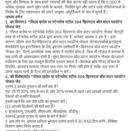
मूल्य और विश्वास के साथ हमारे ग्राहकों की सेवा करना यही कारण है कि 8,000 से
अधिक ग्राहक अपने सुंदर पानी के फव्वारे, स्विमिंग पूल और वाटर पार्क परियोजनाओं के
निर्माण के लिए एक्वास्वान को अपने उत्कृष्ट आपूर्तिकर्ता के रूप में चुनते हैं।
उत्पाद वर्णन
1. का विवरण
3 "पीतल क्रोम या स्टेनलेस स्टील 304 क्रिस्टल बॉल वाटर फाउंटेन
नोजल जेट
3 "पीतल क्रोम या स्टेनलेस स्टील 304 क्रिस्टल बॉल वाटर फाउंटेन नोजल जेट
पूरी
तरह से स्टेनलेस स्टील 304 द्वारा बनाया गया है, कनेक्ट आकार 3 इंच है। द्वारा
उत्पन्न जीवंत जल पैटर्न
क्रिस्टल बॉल वाटर फाउंटेन नोजल जेट
वाटरकोर्स इनलेट्स,
कैस्केडिंग पूल इंस्टॉलेशन के लिए इष्टतम एक्सेसरी है।
क्रिस्टल बॉल वाटर फाउंटेन
नोजल जेट
, पैटर्न अत्यधिक उच्च मात्रा में प्रतीत होता है।फिर भी नोजल में वास्तव में
कम पानी की आवश्यकता होती है।सुंदर,
क्रिस्टल बॉल वाटर फाउंटेन नोजल जेट
अपने
पर्यावरण के लिए एक मजबूत विपरीत प्रदान करता है।कैस्केड और गीजर नोजल के
विपरीत, झागदार फव्वारा नोजल जल स्तर पर निर्भर नहीं होते हैं ताकि जल स्तर में
उतार-चढ़ाव पानी के पैटर को प्रभावित न करें।
2. की विशेषताएं
3 "पीतल क्रोम या स्टेनलेस स्टील 304 क्रिस्टल बॉल वाटर फाउंटेन
नोजल जेट
प्रश्न 2.आपके भुगतान की शर्तें क्या हैं?
एक: टी/टी 30% जमा के रूप में, और 70% प्रसव से पहले।हम आपको उत्पादों और
पैकेजों की तस्वीरें दिखाएंगे
इससे पहले कि आप शेष राशि का भुगतान करें।
Q3.आपकी डिलीवरी की शर्तें क्या हैं?
ए: ईएसडब्ल्यू, एफओबी, सीएफआर, सीआईएफ, डीडीयू।
प्रश्न4.आपके प्रसव के समय के बारे में कैसे?
ए: आम तौर पर, आपका अग्रिम भुगतान प्राप्त करने में 30 से 60 दिन लगेंगे।विशिष्ट
वितरण समय निर्भर करता है