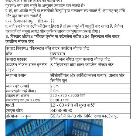
आइटम और आपके ऑर्डर की मात्रा पर।
प्रश्न5.क्या आप नमूने के अनुसार उत्पादन कर सकते हैं?
ए: हां, हम आपके नमूने या तकनीकी चित्रों द्वारा उत्पादन कर सकते हैं।हम नए नए साँचे
और जुड़नार बना सकते हैं।
प्रश्न6.आपकी नमूना नीति क्या है?
ए: यदि हमारे पास स्टॉक में तैयार हिस्से हैं तो हम नमूने की आपूर्ति कर सकते हैं, लेकिन
ग्राहकों को नमूना लागत और कूरियर लागत का भुगतान करना होगा।
3. विस्तार ओ
एफ
3 "पीतल क्रोम या स्टेनलेस स्टील 304 क्रिस्टल बॉल वाटर
फाउंटेन नोजल जेट
उत्पाद विवरण
3 "क्रिस्टल बॉल वाटर फाउंटेन नोजल जेट
ब्रैंड
एक्वास्वान
फव्वारा प्रकार
रंगीन जल संगीत नृत्य फव्वारा नोजल जेट
फाउंटेन नोजल वाटर इनलेट
3 "क्रिस्टल बॉल वाटर फाउंटेन नोजल जेट
साइज
स्थापना स्थान
सी
ओमर्शियल और आर्किटेक्चरल फव्वारे, तालाब और
स्विमिंग पूल
जल स्प्रे ऊंचाई
2.3m
जल प्रदर्शन स्प्रे दीया।
2.0m
आइटम का आकार
220 x 890 x 2000 मिमी
जल प्रवाह दर (एम 3 / एच)
65 एम 3 / एच
गारंटी
12 - 60 महीने की मुफ्त वारंटी
एचएस कोड
842489990
परियोजना अनुभव
56 देशों में निर्यात और निर्मित एक्वा फाउंटेन पूल