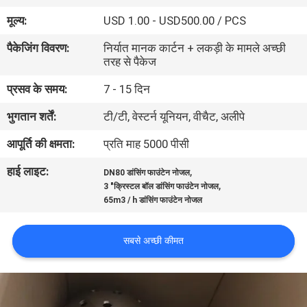
गुणवत्ता
मूल्य:
USD 1.00 - USD500.00 / PCS
नियंत्रण
पैकेजिंग विवरण:
निर्यात मानक कार्टन + लकड़ी के मामले अच्छी
तरह से पैकेज
संपर्क
प्रसव के समय:
7 - 15 दिन
करें
भुगतान शर्तें:
टी/टी, वेस्टर्न यूनियन, वीचैट, अलीपे
आपूर्ति की क्षमता:
प्रति माह 5000 पीसी
एक
हाई लाइट:
,
उद्धरण
DN80 डांसिंग फाउंटेन नोजल
,
3 "क्रिस्टल बॉल डांसिंग फाउंटेन नोजल
की
65m3 / h डांसिंग फाउंटेन नोजल
विनती
सबसे अच्छी कीमत
करे
NEWS