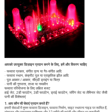
आपको उपयुक्त डिज़ाइन प्रदान करने के लिए, हमें और विवरण चाहिए
· फव्वारा प्रकार, संगीत नृत्य या गैर-संगीत आदि
· फव्वारा स्थान, कंक्रीट पूल या प्राकृतिक झील आदि
· पूल आकार / आकार, सीएडी ड्राइंग या चित्र
· पानी की गुणवत्ता, ताजा या नमकीन
फव्वारा परियोजना के लिए लक्षित बजट
हाई जेट, 2डी फाउंटेन, 3डी फाउंटेन, ड्राई फाउंटेन, जंपिंग जेट या लैमिनार जेट जैसी
पानी की विशेषताएं
1. आप कौन सी सेवाएं प्रदान करते हैं?
हमारी सेवाओं में मुफ्त फव्वारा डिजाइन, फव्वारा निर्माण, साइट स्थापना गाइड पर शामिल हैं,
संचालन और रखरखाव प्रशिक्षण और 12 महीने की वारंटी और जीवन भर तकनीकी