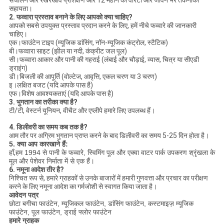
सहायता।
2. फव्वारा प्रस्ताव बनाने के लिए आपको क्या चाहिए?
आपको सबसे उपयुक्त प्रस्ताव प्रदान करने के लिए, हमें नीचे फव्वारे की जानकारी
चाहिए।
एक।फाउंटेन टाइप (म्यूजिक डांसिंग, नॉन-म्यूजिक कंट्रोल, स्टैटिक)
बी।फव्वारा साइट (झील या नदी, कंक्रीट जल पूल)
सी।फव्वारा आकार और पानी की गहराई (लंबाई और चौड़ाई, व्यास, चित्र या सीएडी
ड्राइंग)
डी।बिजली की आपूर्ति (वोल्टेज, आवृत्ति, एकल चरण या 3 चरण)
इ।लक्षित बजट (यदि आपके पास है)
एफ।विशेष आवश्यकताएं (यदि आपके पास है)
3. भुगतान का तरीका क्या है?
टी/टी, वेस्टर्न यूनियन, वीचैट और एप्लीपे हमारे लिए उपलब्ध हैं।
4. डिलीवरी का समय कब तक है?
आम तौर पर अग्रिम भुगतान प्राप्त करने के बाद डिलीवरी का समय 5-25 दिन होता है।
5. क्या आप कारखाने हैं:
हाँ,
हम 1994 से पानी के फव्वारे, स्विमिंग पूल और एक्वा वाटर पार्क उपकरण श्रृंखला के
मूल और पेशेवर निर्माता में से एक हैं।
6. नमूना आदेश तीर है?
निश्चित रूप से, हमारे ग्राहकों से उनके बाजारों में हमारी गुणवत्ता और प्रचार का परीक्षण
करने के लिए नमूना आदेश का गर्मजोशी से स्वागत किया जाता है।
आवेदन पत्र
छोटा बगीचा फाउंटेन, म्यूजिकल फाउंटेन, डांसिंग फाउंटेन, कस्टमाइज़ म्यूजिक
फाउंटेन, पूल फाउंटेन, ड्राई फ्लोर फाउंटेन
हमारे ग्राहक