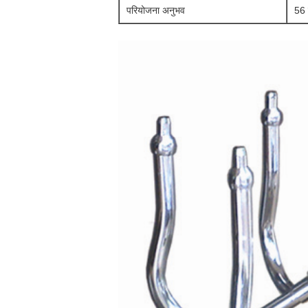
परियोजना अनुभव
56 द