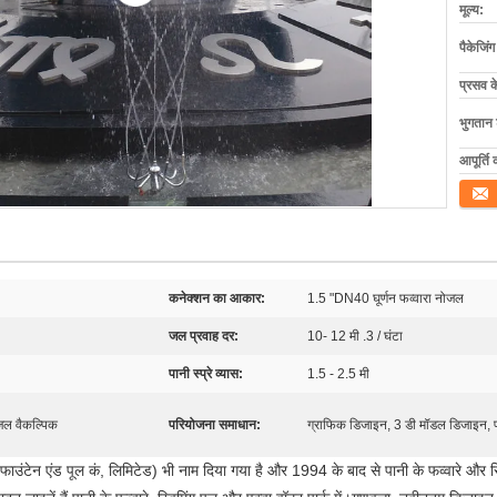
मूल्य:
पैकेजिं
प्रसव 
भुगतान शर
आपूर्ति 
संपर्क कर
कनेक्शन का आकार:
1.5 "DN40 घूर्णन फव्वारा नोजल
जल प्रवाह दर:
10- 12 मी .3 / घंटा
पानी स्प्रे व्यास:
1.5 - 2.5 मी
जल वैकल्पिक
परियोजना समाधान:
ग्राफिक डिजाइन, 3 डी मॉडल डिजाइन, 
फाउंटेन एंड पूल कं, लिमिटेड) भी नाम दिया गया है और 1994 के बाद से पानी के फव्वारे और स