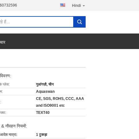
760732596
Hindi
चार
 विवरण:
के प्लेस:
गुआंगज़ौ, चीन
ाम:
Aquaswan
CE, SGS, ROHS, CCC, AAA
:
and ISO9001 etc
ख्या:
TEXT40
 & नौवहन नियमों:
 आदेश मात्रा:
1 टुकड़ा