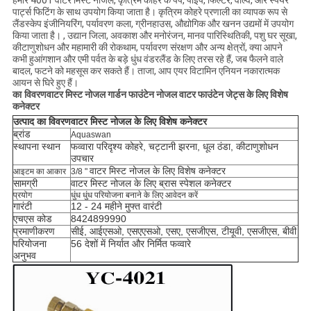
हमारे 4001 वॉटर मिस्ट नोजल, कृत्रिम कोहरे के पंप, पाइप, फिल्टर, वाल्व, और स्पेयर
पार्ट्स फिटिंग के साथ उपयोग किया जाता है। कृत्रिम कोहरे प्रणाली का व्यापक रूप से
लैंडस्केप इंजीनियरिंग, पर्यावरण कला, ग्रीनहाउस, औद्योगिक और खनन उद्यमों में उपयोग
किया जाता है। , उद्यान जिला, अवकाश और मनोरंजन, मानव पारिस्थितिकी, पशु घर सूखा,
कीटाणुशोधन और महामारी की रोकथाम, पर्यावरण संरक्षण और अन्य क्षेत्रों, क्या आपने
कभी हुआंगशान और एमी पर्वत के बड़े धुंध वंडरलैंड के लिए तरस रहे हैं, जब फैलने वाले
बादल, फटने को महसूस कर सकते हैं। ताजा, आप एयर विटामिन एनियन नकारात्मक
आयन से घिरे हुए हैं।
का विवरण
वाटर मिस्ट नोजल गार्डन फाउंटेन नोजल वाटर फाउंटेन जेट्स के लिए विशेष
कनेक्टर
उत्पाद का विवरण
वाटर मिस्ट नोजल के लिए विशेष कनेक्टर
ब्रांड
Aquaswan
स्थापना स्थान
फव्वारा परिदृश्य कोहरे, चट्टानी झरना, धूल ठंडा, कीटाणुशोधन
उपचार
वाटर मिस्ट नोजल के लिए विशेष कनेक्टर
आइटम का आकार
3/8 "
सामग्री
वाटर मिस्ट नोजल के लिए ब्रास स्पेशल कनेक्टर
प्रयोग
धुंध धुंध परियोजना बनाने के लिए आवेदन करें
गारंटी
12 - 24 महीने मुफ्त वारंटी
एचएस कोड
8424899990
प्रमाणीकरण
सीई, आईएसओ, एसएएसओ, एसए, एसजीएस, टीयूवी, एसजीएस, बीवी
परियोजना
56 देशों में निर्यात और निर्मित फव्वारे
अनुभव