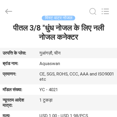
2026
aquaswan
water
co,.ltd.
All
मिस्ट वाटर नोजल
Rights
Reserved.
पीतल 3/8 "धुंध नोजल के लिए नली
घर
नोजल कनेक्टर
उत्पादों
उत्पत्ति के प्लेस:
गुआंगज़ौ, चीन
हमारे
ब्रांड नाम:
Aquaswan
बारे
प्रमाणन:
CE, SGS, ROHS, CCC, AAA and ISO9001
में
etc
मॉडल संख्या:
YC - 4021
कारखाना
न्यूनतम आदेश
1 टुकड़ा
भ्रमण
मात्रा:
मूल्य:
USD 1.00 - USD 1.98/PCS