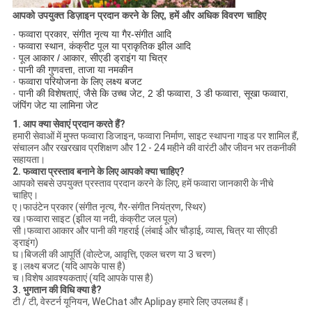
आपको उपयुक्त डिज़ाइन प्रदान करने के लिए, हमें और अधिक विवरण चाहिए
· फव्वारा प्रकार, संगीत नृत्य या गैर-संगीत आदि
· फव्वारा स्थान, कंक्रीट पूल या प्राकृतिक झील आदि
· पूल आकार / आकार, सीएडी ड्राइंग या चित्र
· पानी की गुणवत्ता, ताजा या नमकीन
· फव्वारा परियोजना के लिए लक्ष्य बजट
· पानी की विशेषताएं, जैसे कि उच्च जेट, 2 डी फव्वारा, 3 डी फव्वारा, सूखा फव्वारा,
जंपिंग जेट या लामिना जेट
1. आप क्या सेवाएं प्रदान करते हैं?
हमारी सेवाओं में मुफ्त फव्वारा डिजाइन, फव्वारा निर्माण, साइट स्थापना गाइड पर शामिल हैं,
संचालन और रखरखाव प्रशिक्षण और 12 - 24 महीने की वारंटी और जीवन भर तकनीकी
सहायता।
2. फव्वारा प्रस्ताव बनाने के लिए आपको क्या चाहिए?
आपको सबसे उपयुक्त प्रस्ताव प्रदान करने के लिए, हमें फव्वारा जानकारी के नीचे
चाहिए।
ए।फाउंटेन प्रकार (संगीत नृत्य, गैर-संगीत नियंत्रण, स्थिर)
ख।फव्वारा साइट (झील या नदी, कंक्रीट जल पूल)
सी।फव्वारा आकार और पानी की गहराई (लंबाई और चौड़ाई, व्यास, चित्र या सीएडी
ड्राइंग)
घ।बिजली की आपूर्ति (वोल्टेज, आवृत्ति, एकल चरण या 3 चरण)
इ।लक्ष्य बजट (यदि आपके पास है)
च।विशेष आवश्यकताएं (यदि आपके पास है)
3. भुगतान की विधि क्या है?
टी / टी, वेस्टर्न यूनियन, WeChat और Aplipay हमारे लिए उपलब्ध हैं।