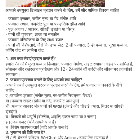
आपको उपयुक्त डिज़ाइन प्रदान करने के लिए, हमें और अधिक विवरण चाहिए
· फव्वारा प्रकार, संगीत नृत्य या गैर-संगीत आदि
· फव्वारा स्थान, कंक्रीट पूल या प्राकृतिक झील आदि
· पूल आकार / आकार, सीएडी ड्राइंग या चित्र
· पानी की गुणवत्ता, ताजा या नमकीन
· फव्वारा परियोजना के लिए लक्ष्य बजट
· पानी की विशेषताएं, जैसे कि उच्च जेट, 2 डी फव्वारा, 3 डी फव्वारा, सूखा फव्वारा,
जंपिंग जेट या लामिना जेट
1. आप क्या सेवाएं प्रदान करते हैं?
हमारी सेवाओं में मुफ्त फव्वारा डिजाइन, फव्वारा निर्माण, साइट स्थापना गाइड पर शामिल हैं,
संचालन और रखरखाव प्रशिक्षण और 12 - 24 महीने की वारंटी और जीवन भर तकनीकी
सहायता।
2. फव्वारा प्रस्ताव बनाने के लिए आपको क्या चाहिए?
आपको सबसे उपयुक्त प्रस्ताव प्रदान करने के लिए, हमें फव्वारा जानकारी के नीचे
चाहिए।
ए।फाउंटेन प्रकार (संगीत नृत्य, गैर-संगीत नियंत्रण, स्थिर)
ख।फव्वारा साइट (झील या नदी, कंक्रीट जल पूल)
सी।फव्वारा आकार और पानी की गहराई (लंबाई और चौड़ाई, व्यास, चित्र या सीएडी
ड्राइंग)
घ।बिजली की आपूर्ति (वोल्टेज, आवृत्ति, एकल चरण या 3 चरण)
इ।लक्ष्य बजट (यदि आपके पास है)
च।विशेष आवश्यकताएं (यदि आपके पास है)
3. भुगतान की विधि क्या है?
टी / टी, वेस्टर्न यूनियन, WeChat और Aplipay हमारे लिए उपलब्ध हैं।