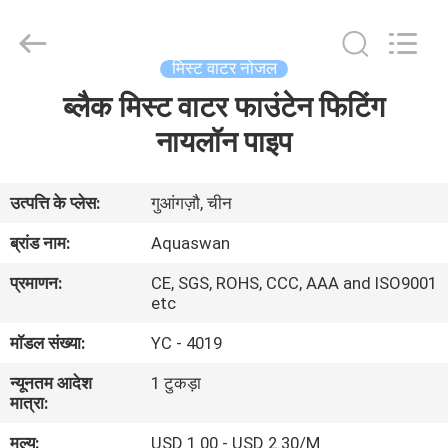
2026
aquaswan
water
co,.ltd.
All
मिस्ट वाटर नोजल
Rights
Reserved.
ब्लैक मिस्ट वाटर फाउंटेन फिटिंग
घर
नायलॉन पाइप
उत्पादों
उत्पत्ति के प्लेस:
गुआंगज़ौ, चीन
हमारे
ब्रांड नाम:
Aquaswan
बारे
प्रमाणन:
CE, SGS, ROHS, CCC, AAA and ISO9001
में
etc
मॉडल संख्या:
YC - 4019
कारखाना
न्यूनतम आदेश
1 टुकड़ा
भ्रमण
मात्रा:
मूल्य:
USD 1.00 - USD 2.30/M