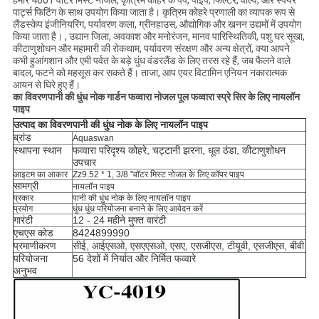
हमारे 4001 वॉटर मिस्ट नोजल, कृत्रिम कोहरे के पंप, पाइप, फिल्टर, वाल्व, और स्पेयर
पार्ट्स फिटिंग के साथ उपयोग किया जाता है। कृत्रिम कोहरे प्रणाली का व्यापक रूप से
लैंडस्केप इंजीनियरिंग, पर्यावरण कला, ग्रीनहाउस, औद्योगिक और खनन उद्यमों में उपयोग
किया जाता है। , उद्यान जिला, अवकाश और मनोरंजन, मानव पारिस्थितिकी, पशु घर सूखा,
कीटाणुशोधन और महामारी की रोकथाम, पर्यावरण संरक्षण और अन्य क्षेत्रों, क्या आपने
कभी हुआंगशान और एमी पर्वत के बड़े धुंध वंडरलैंड के लिए तरस रहे हैं, जब फैलने वाले
बादल, फटने को महसूस कर सकते हैं। ताजा, आप एयर विटामिन एनियन नकारात्मक
आयन से घिरे हुए हैं।
का विवरण
पानी की धुंध नोक गार्डन फव्वारा नोजल पूल फव्वारा स्प्रे सिर के लिए नायलॉन
पाइप
उत्पाद का विवरण
पानी की धुंध नोक के लिए नायलॉन पाइप
ब्रांड
Aquaswan
स्थापना स्थान
फव्वारा परिदृश्य कोहरे, चट्टानी झरना, धूल ठंडा, कीटाणुशोधन
उपचार
आइटम का आकार
Zz9.52 * 1, 3/8 "वॉटर मिस्ट नोजल के लिए कॉपर पाइप
सामग्री
नायलॉन पाइप
प्रकार
पानी की धुंध नोक के लिए नायलॉन पाइप
प्रयोग
धुंध धुंध परियोजना बनाने के लिए आवेदन करें
गारंटी
12 - 24 महीने मुफ्त वारंटी
एचएस कोड
8424899990
प्रमाणीकरण
सीई, आईएसओ, एसएएसओ, एसए, एसजीएस, टीयूवी, एसजीएस, बीवी
परियोजना
56 देशों में निर्यात और निर्मित फव्वारे
अनुभव