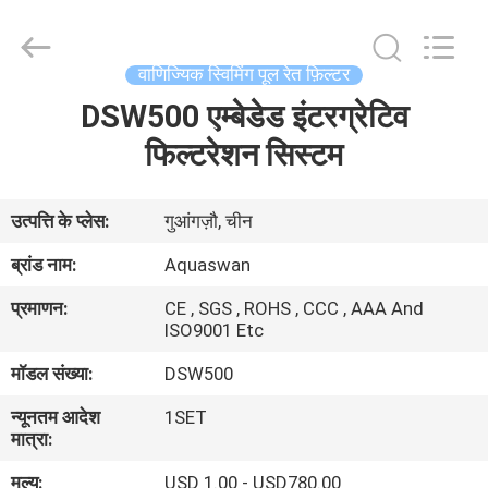
2026
aquaswan
water
co,.ltd.
All
वाणिज्यिक स्विमिंग पूल रेत फ़िल्टर
Rights
Reserved.
DSW500 एम्बेडेड इंटरग्रेटिव
घर
फिल्टरेशन सिस्टम
उत्पादों
उत्पत्ति के प्लेस:
गुआंगज़ौ, चीन
हमारे
ब्रांड नाम:
Aquaswan
बारे
प्रमाणन:
CE , SGS , ROHS , CCC , AAA And
में
ISO9001 Etc
मॉडल संख्या:
DSW500
कारखाना
न्यूनतम आदेश
1SET
भ्रमण
मात्रा:
मूल्य:
USD 1.00 - USD780.00