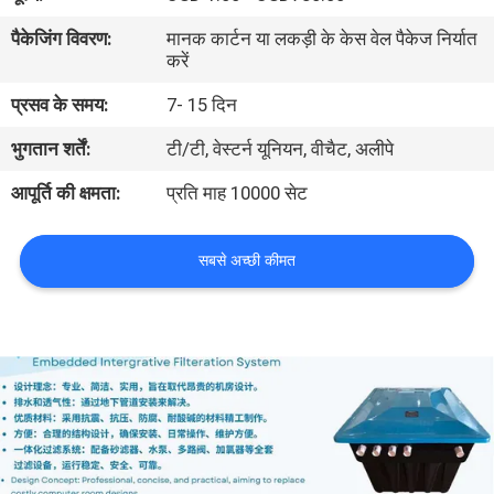
गुणवत्ता
पैकेजिंग विवरण:
मानक कार्टन या लकड़ी के केस वेल पैकेज निर्यात
नियंत्रण
करें
प्रसव के समय:
7- 15 दिन
संपर्क
भुगतान शर्तें:
टी/टी, वेस्टर्न यूनियन, वीचैट, अलीपे
करें
आपूर्ति की क्षमता:
प्रति माह 10000 सेट
एक
सबसे अच्छी कीमत
उद्धरण
की
विनती
करे
NEWS