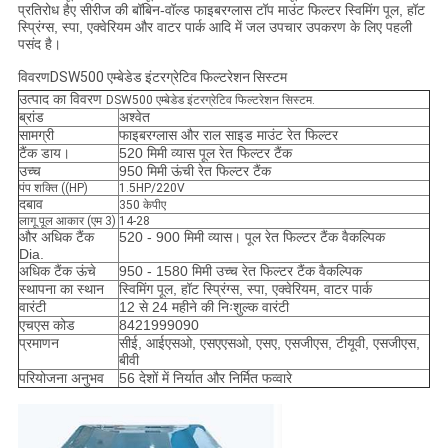
प्रतिरोध हैए सीरीज की बॉबिन-वॉल्ड फाइबरग्लास टॉप माउंट फिल्टर स्विमिंग पूल, हॉट
स्प्रिंग्स, स्पा, एक्वेरियम और वाटर पार्क आदि में जल उपचार उपकरण के लिए पहली
पसंद है।
विवरण
DSW500 एम्बेडेड इंटरग्रेटिव फिल्टरेशन सिस्टम
उत्पाद का विवरण
DSW500 एम्बेडेड इंटरग्रेटिव फिल्टरेशन सिस्टम.
ब्रांड
अश्वेत
सामग्री
फाइबरग्लास और राल साइड माउंट रेत फिल्टर
टैंक डाय।
520 मिमी व्यास पूल रेत फिल्टर टैंक
उच्च
950 मिमी ऊंची रेत फिल्टर टैंक
पंप शक्ति ((HP)
1.5HP/220V
दबाव
350 केपीए
लागू पूल आकार (एम 3)
14-28
और अधिक टैंक
520 - 900 मिमी व्यास। पूल रेत फिल्टर टैंक वैकल्पिक
Dia.
अधिक टैंक ऊंचे
950 - 1580 मिमी उच्च रेत फिल्टर टैंक वैकल्पिक
स्थापना का स्थान
स्विमिंग पूल, हॉट स्प्रिंग्स, स्पा, एक्वेरियम, वाटर पार्क
वारंटी
12 से 24 महीने की निःशुल्क वारंटी
एचएस कोड
8421999090
प्रमाणन
सीई, आईएसओ, एसएएसओ, एसए, एसजीएस, टीयूवी, एसजीएस,
बीवी
परियोजना अनुभव
56 देशों में निर्यात और निर्मित फव्वारे