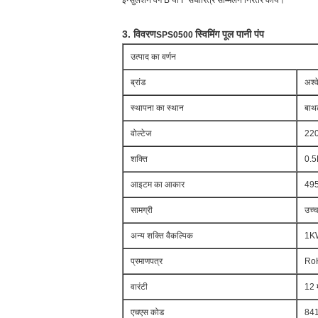
इन्सुलेशन वर्ग B या F संधारित्र सम्मिलन निरंतर कार्य।
3. विवरण
स्विमिंग पूल पानी पंप
SPS0500
उत्पाद का वर्णन
ब्रांड
अश्व
स्थापना का स्थान
बाथ
वोल्टेज
220
शक्ति
0.5H
आइटम का आकार
495
सामग्री
उच्च
अन्य शक्ति वैकल्पिक
1KW
प्रमाणपत्र
Ro
वारंटी
12 म
एचएस कोड
84