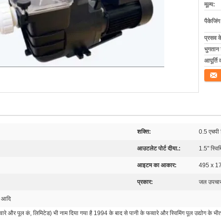
मूल्य:
पैकेजिं
प्रसव 
भुगतान शर
आपूर्ति 
संपर्क कर
शक्ति:
0.5 एचपी स
आउटलेट पोर्ट दीया.:
1.5" स्विम
आइटम का आकार:
495 x 17
प्रकार:
जल उपचार
श, आदि
ारे और पूल कं, लिमिटेड) भी नाम दिया गया है 1994 के बाद से पानी के फव्वारे और स्विमिंग पूल उद्योग के भीत