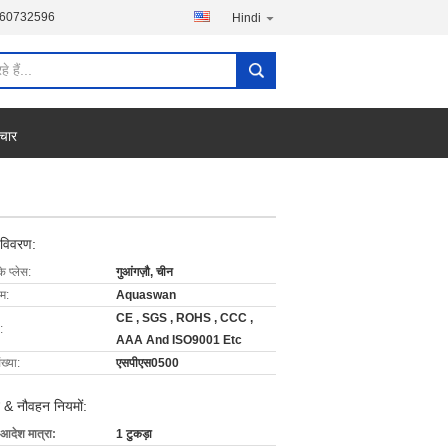
760732596
Hindi
चार
 विवरण:
के प्लेस:
गुआंगज़ौ, चीन
ाम:
Aquaswan
CE , SGS , ROHS , CCC ,
:
AAA And ISO9001 Etc
ख्या:
एसपीएस0500
 & नौवहन नियमों:
 आदेश मात्रा:
1 टुकड़ा