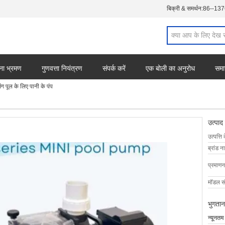
बिक्री & समर्थन:
86--13
ना भ्रमण
गुणवत्ता नियंत्रण
संपर्क करें
एक बोली का अनुरोध
समा
 पूल के लिए पानी के पंप
उत्पाद
उत्पत्ति 
ब्रांड न
प्रमाणन
मॉडल सं
भुगतान
न्यूनतम