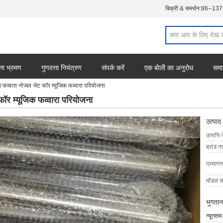
बिक्री & समर्थन:
86--13
ना भ्रमण
गुणवत्ता नियंत्रण
संपर्क करें
एक बोली का अनुरोध
समा
फव्वारा नोजल जेट फॉर म्यूजिक फव्वारा परियोजना
ॉर म्यूजिक फव्वारा परियोजना
उत्पाद
उत्पत्ति 
ब्रांड न
प्रमाणन
मॉडल सं
भुगतान
न्यूनतम