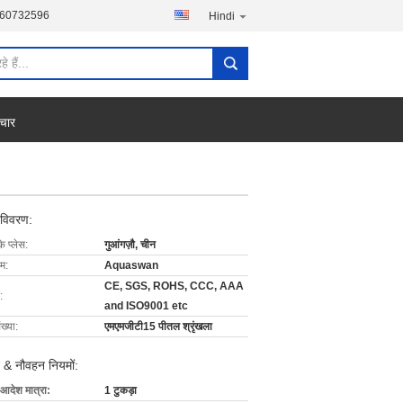
760732596
Hindi
चार
 विवरण:
के प्लेस:
गुआंगज़ौ, चीन
ाम:
Aquaswan
CE, SGS, ROHS, CCC, AAA
:
and ISO9001 etc
ख्या:
एमएमजीटी15 पीतल श्रृंखला
 & नौवहन नियमों:
 आदेश मात्रा:
1 टुकड़ा