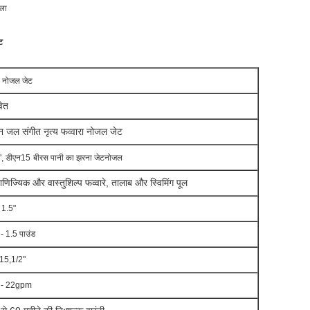
ाला
ट
रा नोजल जेट
वेत
ीन जल संगीत नृत्य फव्वारा नोजल जेट
", डीएन15
बी
रस पानी का झरना जेट
नोजल
ाणिज्यिक और वास्तुशिल्प फव्वारे, तालाब और स्विमिंग पूल
 1.5"
- 1.5 पाउंड
5,1/2"
 - 22gpm