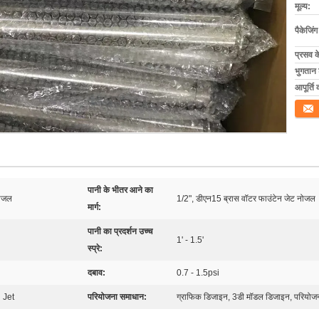
मूल्य:
पैकेजिं
प्रसव 
भुगतान शर
आपूर्ति 
संपर्क कर
पानी के भीतर आने का
नोजल
1/2", डीएन15 ब्रास वॉटर फाउंटेन जेट नोजल
मार्ग:
पानी का प्रदर्शन उच्च
1' - 1.5'
स्प्रे:
दबाव:
0.7 - 1.5psi
 Jet
परियोजना समाधान:
ग्राफिक डिजाइन, 3डी मॉडल डिजाइन, परियोजन