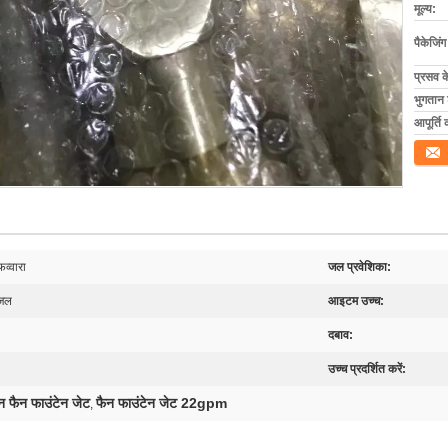
मूल्य:
पैकेजिं
प्रसव 
भुगतान शर
आपूर्ति 
संपर्क कर
व्वारा
जल प्रवेशिका:
ोजल
आइटम उच्च:
दबाव:
उच्च प्रदर्शित करें:
 फैन फाउंटेन जेट
फैन फाउंटेन जेट 22gpm
,