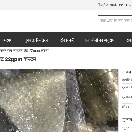
बिक्री & समर्थन:
86--13
ना भ्रमण
गुणवत्ता नियंत्रण
संपर्क करें
एक बोली का अनुरोध
समा
रेक्शन फैन फाउंटेन जेट 22gpm कस्टम
न जेट 22gpm कस्टम
उत्पाद
उत्पत्ति 
ब्रांड न
प्रमाणन
मॉडल सं
भुगतान
न्यूनतम