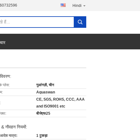
760732596
Hindi
चार
 विवरण:
के प्लेस:
गुआंगज़ौ, चीन
ाम:
Aquaswan
CE, SGS, ROHS, CCC, AAA
:
and ISO9001 etc
ख्या:
बीजेएफ25
 & नौवहन नियमों:
 आदेश मात्रा:
1 टुकड़ा