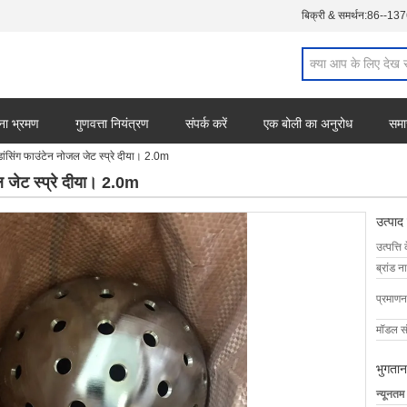
बिक्री & समर्थन:
86--13
ना भ्रमण
गुणवत्ता नियंत्रण
संपर्क करें
एक बोली का अनुरोध
समा
ांसिंग फाउंटेन नोजल जेट स्प्रे दीया। 2.0m
ल जेट स्प्रे दीया। 2.0m
उत्पाद
उत्पत्ति 
ब्रांड न
प्रमाणन
मॉडल सं
भुगतान
न्यूनतम