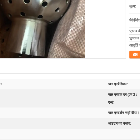
मूल्य:
पैकेजिं
प्रसव 
भुगतान शर
आपूर्ति 
संपर्क कर
ॉल
जल प्रवेशिका:
जल प्रवाह दर (एम 3 /
एच):
जल प्रदर्शन स्प्रे दीया।
आइटम का वज़न: