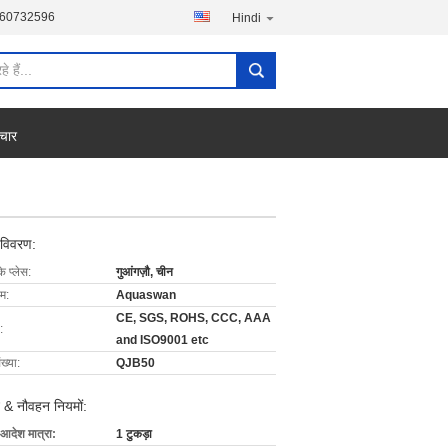
760732596
Hindi
चार
 विवरण:
के प्लेस:
गुआंगज़ौ, चीन
ाम:
Aquaswan
CE, SGS, ROHS, CCC, AAA
:
and ISO9001 etc
ख्या:
QJB50
 & नौवहन नियमों:
 आदेश मात्रा:
1 टुकड़ा