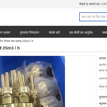
बिक्री & समर्थन:
86--13
ना भ्रमण
गुणवत्ता नियंत्रण
संपर्क करें
एक बोली का अनुरोध
समा
ंटेन नोजल जल प्रवाह 25m3 / h
ाह 25m3 / h
उत्पाद
उत्पत्ति 
ब्रांड न
प्रमाणन
मॉडल सं
भुगतान
न्यूनतम