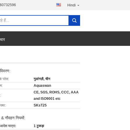
760732596
Hindi
चार
 विवरण:
के प्लेस:
गुआंगज़ौ, चीन
ाम:
Aquaswan
CE, SGS, ROHS, CCC, AAA
:
and ISO9001 etc
ख्या:
SKsT25
 & नौवहन नियमों:
 आदेश मात्रा:
1 टुकड़ा