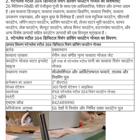
2. स्टेनलेस स्टील 304 डिजिटल स्विंग डांसिंग फाउंटेन नोजल की विशेषताएं:
26 मिलियन RMB की पंजीकृत पूंजी के साथ एक आधिकारिक, पेशेवर और उन्नत उद्यम
है।हम फव्वारा डिजाइन, फव्वारा स्थापना, फव्वारा डिबगिंग, फव्वारा निर्माण, फव्वारा
उपकरण रखरखाव, और बहुत कुछ के विशेषज्ञ हैं।हमारे पास म्यूजिक फाउंटेन, सीएनसी
फाउंटेन, जंपिंग वाटर फाउंटेन, डांसिंग फाउंटेन शो, लेजर वाटर मूवी फाउंटेन, फायर
फाउंटेन, लेक फाउंटेन, सैल्यूट फाउंटेन, कोल्ड मिस्ट फाउंटेन, वाटरस्केप फाउंटेन, और
अन्य विशेष उत्पादों सहित फाउंटेन उत्पादों की एक विस्तृत श्रृंखला है।
3. स्टेनलेस स्टील 304 डिजिटल स्विंग डांसिंग फाउंटेन नोजल का विवरण:
उत्पाद विवरण स्टेनलेस स्टील 304 डिजिटल स्विंग डांसिंग फाउंटेन नोजल
ब्रांड
एक्वास्वान
फव्वारा प्रकार
रंगीन जल संगीत नृत्य फव्वारा नोजल जेट
फाउंटेन नोजल वाटर इनलेट
पानी का फव्वारा स्विंग फाउंटेन
पूरी तरह से स्टेनलेस स्टील
साइज
नोजल
स्थापना स्थान
सी
ओमर्शियल और आर्किटेक्चरल फव्वारे, तालाब और
स्विमिंग पूल
कनेक्शन का आकार
2" डीएन50
नोजल रोटेशन
360 डिग्री रोटेशन 1 साइकिल
जलरोधक
IP68 स्टैनलेस स्टील 304 स्विंग फाउंटेन नोजल
गारंटी
12 महीने
एचएस कोड
842489990
परियोजना अनुभव
56 देशों में निर्यात और निर्मित एक्वा फाउंटेन पूल