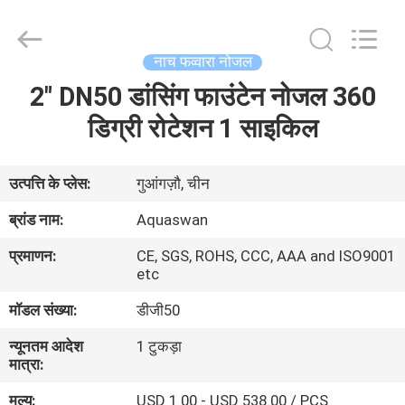
2026
aquaswan
water
co,.ltd.
All
नाच फव्वारा नोजल
Rights
Reserved.
2" DN50 डांसिंग फाउंटेन नोजल 360
घर
डिग्री रोटेशन 1 साइकिल
उत्पादों
उत्पत्ति के प्लेस:
गुआंगज़ौ, चीन
हमारे
ब्रांड नाम:
Aquaswan
बारे
प्रमाणन:
CE, SGS, ROHS, CCC, AAA and ISO9001
में
etc
मॉडल संख्या:
डीजी50
कारखाना
न्यूनतम आदेश
1 टुकड़ा
भ्रमण
मात्रा:
मूल्य:
USD 1.00 - USD 538.00 / PCS