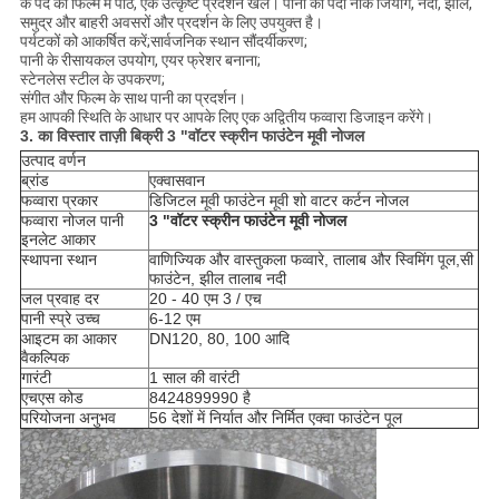
के पर्दे की फिल्म में पाठ, एक उत्कृष्ट प्रदर्शन खेल। पानी का पर्दा नोक जियांग, नदी, झील,
समुद्र और बाहरी अवसरों और प्रदर्शन के लिए उपयुक्त है।
पर्यटकों को आकर्षित करें;सार्वजनिक स्थान सौंदर्यीकरण;
पानी के रीसायकल उपयोग, एयर फ्रेशर बनाना;
स्टेनलेस स्टील के उपकरण;
संगीत और फिल्म के साथ पानी का प्रदर्शन।
हम आपकी स्थिति के आधार पर आपके लिए एक अद्वितीय फव्वारा डिजाइन करेंगे।
3. का विस्तार
ताज़ी बिक्री
3 "वॉटर स्क्रीन फाउंटेन मूवी नोजल
उत्पाद वर्णन
ब्रांड
एक्वासवान
फव्वारा प्रकार
डिजिटल मूवी फाउंटेन मूवी शो वाटर कर्टन नोजल
फव्वारा नोजल पानी
3 "वॉटर स्क्रीन फाउंटेन मूवी नोजल
इनलेट आकार
स्थापना स्थान
वाणिज्यिक और वास्तुकला फव्वारे, तालाब और स्विमिंग पूल,
सी
फाउंटेन, झील तालाब नदी
जल प्रवाह दर
20 - 40 एम 3 / एच
पानी स्प्रे उच्च
6-12 एम
आइटम का आकार
DN120, 80, 100 आदि
वैकल्पिक
गारंटी
1 साल की वारंटी
एचएस कोड
8424899990 है
परियोजना अनुभव
56 देशों में निर्यात और निर्मित एक्वा फाउंटेन पूल