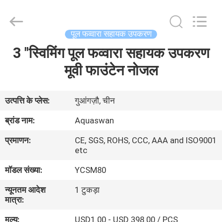
2026
aquaswan
water
co,.ltd.
All
पूल फव्वारा सहायक उपकरण
Rights
Reserved.
3 "स्विमिंग पूल फव्वारा सहायक उपकरण
घर
मूवी फाउंटेन नोजल
उत्पादों
उत्पत्ति के प्लेस:
गुआंगज़ौ, चीन
हमारे
ब्रांड नाम:
Aquaswan
बारे
प्रमाणन:
CE, SGS, ROHS, CCC, AAA and ISO9001
में
etc
मॉडल संख्या:
YCSM80
कारखाना
न्यूनतम आदेश
1 टुकड़ा
भ्रमण
मात्रा:
मूल्य:
USD1.00 - USD 398.00 / PCS