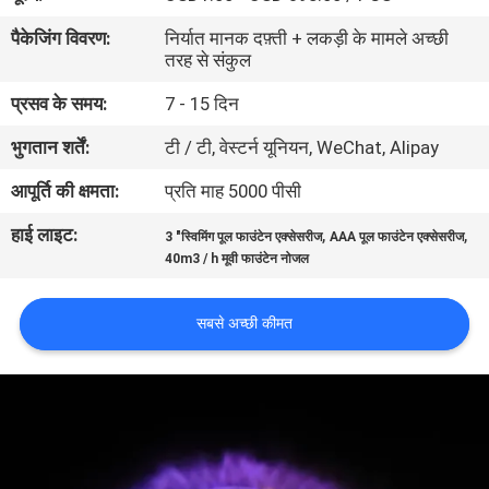
गुणवत्ता
पैकेजिंग विवरण:
निर्यात मानक दफ़्ती + लकड़ी के मामले अच्छी
नियंत्रण
तरह से संकुल
प्रसव के समय:
7 - 15 दिन
संपर्क
भुगतान शर्तें:
टी / टी, वेस्टर्न यूनियन, WeChat, Alipay
करें
आपूर्ति की क्षमता:
प्रति माह 5000 पीसी
हाई लाइट:
,
,
एक
3 "स्विमिंग पूल फाउंटेन एक्सेसरीज
AAA पूल फाउंटेन एक्सेसरीज
40m3 / h मूवी फाउंटेन नोजल
उद्धरण
की
सबसे अच्छी कीमत
विनती
करे
NEWS