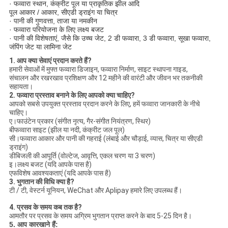
· फव्वारा स्थान, कंक्रीट पूल या प्राकृतिक झील आदि
पूल आकार / आकार, सीएडी ड्राइंग या चित्र
· पानी की गुणवत्ता, ताजा या नमकीन
· फव्वारा परियोजना के लिए लक्ष्य बजट
· पानी की विशेषताएं, जैसे कि उच्च जेट, 2 डी फव्वारा, 3 डी फव्वारा, सूखा फव्वारा,
जंपिंग जेट या लामिना जेट
1. आप क्या सेवाएं प्रदान करते हैं?
हमारी सेवाओं में मुफ्त फव्वारा डिजाइन, फव्वारा निर्माण, साइट स्थापना गाइड,
संचालन और रखरखाव प्रशिक्षण और 12 महीने की वारंटी और जीवन भर तकनीकी
सहायता।
2. फव्वारा प्रस्ताव बनाने के लिए आपको क्या चाहिए?
आपको सबसे उपयुक्त प्रस्ताव प्रदान करने के लिए, हमें फव्वारा जानकारी के नीचे
चाहिए।
ए।फाउंटेन प्रकार (संगीत नृत्य, गैर-संगीत नियंत्रण, स्थिर)
बीफव्वारा साइट (झील या नदी, कंक्रीट जल पूल)
सी।फव्वारा आकार और पानी की गहराई (लंबाई और चौड़ाई, व्यास, चित्र या सीएडी
ड्राइंग)
डीबिजली की आपूर्ति (वोल्टेज, आवृत्ति, एकल चरण या 3 चरण)
इ।लक्ष्य बजट (यदि आपके पास है)
एफविशेष आवश्यकताएं (यदि आपके पास है)
3. भुगतान की विधि क्या है?
टी / टी, वेस्टर्न यूनियन, WeChat और Aplipay हमारे लिए उपलब्ध हैं।
4. प्रसव के समय कब तक है?
आमतौर पर प्रसव के समय अग्रिम भुगतान प्राप्त करने के बाद 5-25 दिन है।
5. आप कारखाने हैं: