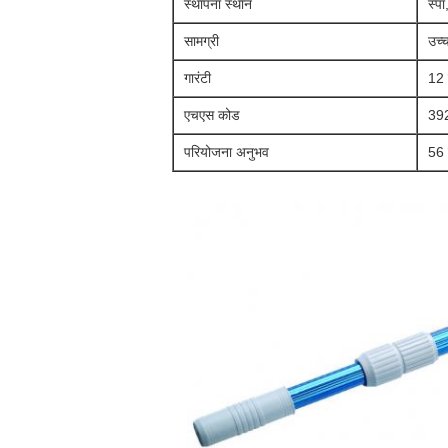
स्थापना स्थान
स्पा
सामग्री
उच्च
गारंटी
12 म
एचएस कोड
39
परियोजना अनुभव
56 द