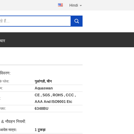
Hindi
चार
 विवरण:
के प्लेस:
गुआंगज़ौ, चीन
ाम:
Aquaswan
CE , SGS , ROHS , CCC ,
:
AAA And ISO9001 Etc
ख्या:
6348BU
 & नौवहन नियमों:
 आदेश मात्रा:
1 टुकड़ा