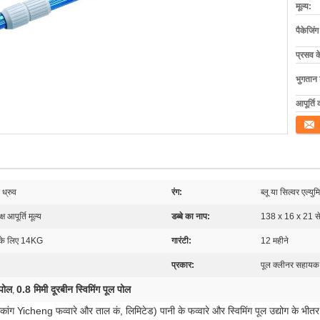
मूल्य:
पैकेजिं
प्रसव 
भुगतान शर
आपूर्ति 
संपर्क कर
ध्रुव
रंग:
ब्लू या सिल्वर एल्यु
 आपूर्ति मूल्य
डब्बे का नाप:
138 x 16 x 21 से
 के लिए 14KG
गारंटी:
12 महीने
प्रकार:
पूल क्लीनर सहायक
 पोल
0.8 मिमी दूरबीन स्विमिंग पूल पोल
,
कांग Yicheng फव्वारे और ताल कं, लिमिटेड) पानी के फव्वारे और स्विमिंग पूल उद्योग के भीत