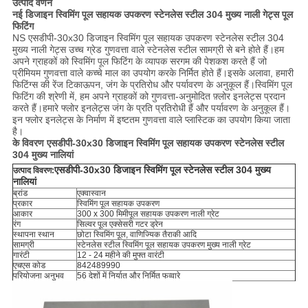
उत्पाद वर्णन
नई डिजाइन स्विमिंग पूल सहायक उपकरण स्टेनलेस स्टील 304 मुख्य नाली गेट्स पूल
फिटिंग
NS
एसडीपी-30x30
डिजाइन स्विमिंग पूल सहायक उपकरण स्टेनलेस स्टील 304
मुख्य नाली
गेट्स
उच्च ग्रेड गुणवत्ता वाले स्टेनलेस स्टील सामग्री से बने होते हैं।हम
अपने ग्राहकों को स्विमिंग पूल फिटिंग के व्यापक सरगम ​​​​की पेशकश करते हैं जो
प्रीमियम गुणवत्ता वाले कच्चे माल का उपयोग करके निर्मित होते हैं।इसके अलावा, हमारी
फिटिंग्स की रेंज टिकाऊपन, जंग के प्रतिरोध और पर्यावरण के अनुकूल हैं।स्विमिंग पूल
फिटिंग की श्रेणी में, हम अपने ग्राहकों को गुणवत्ता-अनुमोदित फ़्लोर इनलेट्स प्रदान
करते हैं।हमारे फ्लोर इनलेट्स जंग के प्रति प्रतिरोधी हैं और पर्यावरण के अनुकूल हैं।
इन फ्लोर इनलेट्स के निर्माण में इष्टतम गुणवत्ता वाले प्लास्टिक का उपयोग किया जाता
है।
के विवरण
एसडीपी-30x30
डिजाइन स्विमिंग पूल सहायक उपकरण स्टेनलेस स्टील
304 मुख्य नालियां
एसडीपी-30x30
डिजाइन स्विमिंग पूल स्टेनलेस स्टील 304 मुख्य
उत्पाद विवरण:
नालियां
ब्रांड
एक्वास्वान
प्रकार
स्विमिंग पूल सहायक उपकरण
आकार
300 x 300 मिमी
पूल सहायक उपकरण नाली ग्रेट
रंग
सिल्वर पूल एक्सेसरी गटर ड्रेन
स्थापना स्थान
छोटा स्विमिंग पूल, वाणिज्यिक तैराकी आदि
सामग्री
स्टेनलेस स्टील स्विमिंग पूल सहायक उपकरण मुख्य नाली ग्रेट
गारंटी
12 - 24 महीने की मुफ्त वारंटी
एचएस कोड
842489990
परियोजना अनुभव
56 देशों में निर्यात और निर्मित फव्वारे