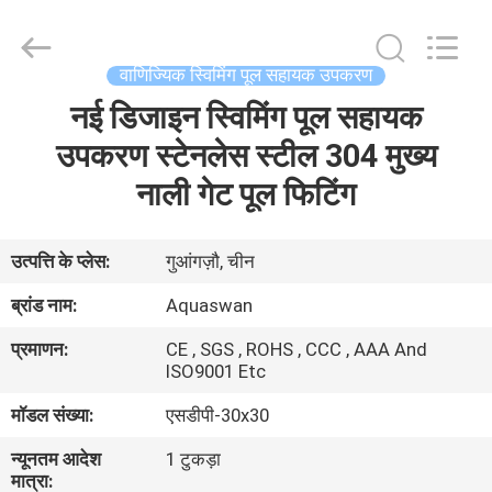
2026
aquaswan
water
co,.ltd.
All
वाणिज्यिक स्विमिंग पूल सहायक उपकरण
Rights
Reserved.
नई डिजाइन स्विमिंग पूल सहायक
घर
उपकरण स्टेनलेस स्टील 304 मुख्य
उत्पादों
नाली गेट पूल फिटिंग
हमारे
उत्पत्ति के प्लेस:
गुआंगज़ौ, चीन
बारे
ब्रांड नाम:
Aquaswan
में
प्रमाणन:
CE , SGS , ROHS , CCC , AAA And
ISO9001 Etc
कारखाना
मॉडल संख्या:
एसडीपी-30x30
भ्रमण
न्यूनतम आदेश
1 टुकड़ा
मात्रा: