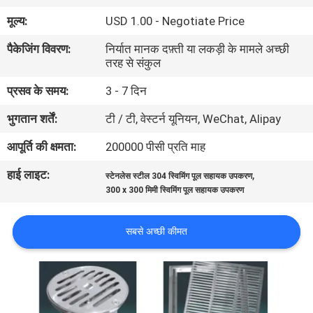
गुणवत्ता
मूल्य:
USD 1.00 - Negotiate Price
नियंत्रण
पैकेजिंग विवरण:
निर्यात मानक दफ़्ती या लकड़ी के मामले अच्छी
तरह से संकुल
संपर्क
प्रसव के समय:
3 - 7 दिन
करें
भुगतान शर्तें:
टी / टी, वेस्टर्न यूनियन, WeChat, Alipay
आपूर्ति की क्षमता:
200000 पीसी प्रति माह
एक
हाई लाइट:
,
उद्धरण
स्टेनलेस स्टील 304 स्विमिंग पूल सहायक उपकरण
300 x 300 मिमी स्विमिंग पूल सहायक उपकरण
की
विनती
सबसे अच्छी कीमत
करे
NEWS