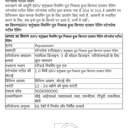
स्टेनलेस स्टील रेलिंग
कारखाने की आपूर्ति BRV श्रृंखला स्विमिंग पूल निकला हुआ किनारा प्रकार रेलिंग
स्टेनलेस स्टील रेलिंग
स्टेनलेस स्टील द्वारा बनाया गया है 304 या 316,
वे आमतौर पर
विनियमन खेल मानक स्विमिंग पूल के लिए उपयोग किए जाते हैं, आसानी से स्थापित
करने के लिए, बस इसे पूल के किनारे पर डाल दें, पानी में नहीं।
का विवरण
BRV श्रृंखला स्विमिंग पूल निकला हुआ किनारा प्रकार रेलिंग स्टेनलेस
स्टील रेलिंग
उत्पाद का विवरण
BRV श्रृंखला स्विमिंग पूल निकला हुआ किनारा प्रकार रेलिंग स्टेनलेस स्टील
रेलिंग
ब्रांड
Aquaswan
सामग्री
स्टेनलेस स्टील
BRV श्रृंखला पूल निकला हुआ किनारा प्रकार रेलिंग
परियोजना समाधान
ग्राफिक डिजाइन, 3 डी मॉडल डिजाइन, परियोजनाओं के लिए
क्षमता
कुल समाधान
स्थापना स्थान
स्टैंडर्ड स्विमिंग पूल एज
स्टेनलेस स्टील की
1.0 मिमी
BRV श्रृंखला पूल निकला हुआ किनारा प्रकार रेलिंग
मोटाई
विभिन्न आयाम
विभिन्न आकार, मोटाई तीर
गारंटी
12 - 24 महीने की मुफ्त वारंटी
एचएस कोड
9506990000
प्रमाणीकरण
सीई, आईएसओ, एसएएसओ, एसए, एसजीएस, टीयूवी, एसजीएस,
बीवी
परियोजना अनुभव
56 देशों में निर्यात और निर्मित फव्वारे