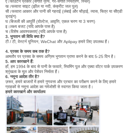
ए।फाउंटेन प्रकार (संगीत नृत्य, गैर-संगीत नियंत्रण, स्थिर)
ख।फव्वारा साइट (झील या नदी, कंक्रीट जल पूल)
सी।फव्वारा आकार और पानी की गहराई (लंबाई और चौड़ाई, व्यास, चित्र या सीएडी
ड्राइंग)
घ।बिजली की आपूर्ति (वोल्टेज, आवृत्ति, एकल चरण या 3 चरण)
इ।लक्ष्य बजट (यदि आपके पास है)
च।विशेष आवश्यकताएं (यदि आपके पास है)
3. भुगतान की विधि क्या है?
टी / टी, वेस्टर्न यूनियन, WeChat और Aplipay हमारे लिए उपलब्ध हैं।
4. प्रसव के समय कब तक है?
आमतौर पर प्रसव के समय अग्रिम भुगतान प्राप्त करने के बाद 5-25 दिन है।
5. आप कारखाने हैं:
हाँ,
हम 1994 के बाद से पानी के फव्वारे, स्विमिंग पूल और एक्वा वॉटर पार्क उपकरण
श्रृंखला के मूल और पेशेवर निर्माता हैं।
6. नमूना आदेश तीर है?
ज़रूर, हमारे बाजारों में हमारे गुणवत्ता और प्रचार का परीक्षण करने के लिए हमारे
ग्राहकों से नमूना आदेश का गर्मजोशी से स्वागत किया जाता है।
हमारे कारखाने और कार्यालय