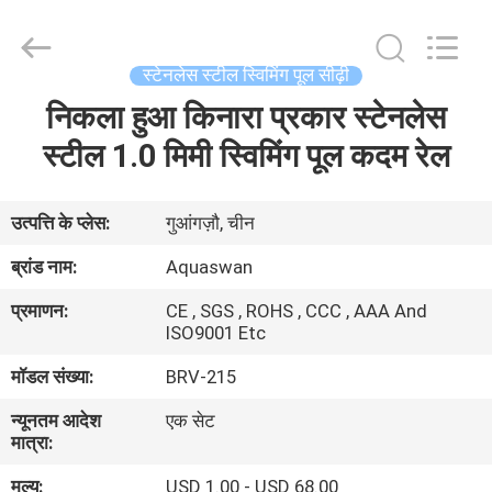
2026
aquaswan
water
co,.ltd.
All
स्टेनलेस स्टील स्विमिंग पूल सीढ़ी
Rights
Reserved.
निकला हुआ किनारा प्रकार स्टेनलेस
घर
स्टील 1.0 मिमी स्विमिंग पूल कदम रेल
उत्पादों
उत्पत्ति के प्लेस:
गुआंगज़ौ, चीन
हमारे
ब्रांड नाम:
Aquaswan
बारे
प्रमाणन:
CE , SGS , ROHS , CCC , AAA And
में
ISO9001 Etc
मॉडल संख्या:
BRV-215
कारखाना
न्यूनतम आदेश
एक सेट
भ्रमण
मात्रा:
मूल्य:
USD 1.00 - USD 68.00