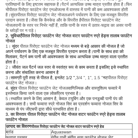
प्रतिष्ठानों के लिए इष्टतम सहायक है।पैटर्न अत्यधिक उच्च मात्रा प्रतीत होता है।फिर
भी
पीतल पिरोएट फाउंटेन जेट एन
ओजल्स में वास्तव में पानी की कम आवश्यकता होती
है।सुंदर
पीतल पिरोएट फाउंटेन जेट नोजल
अपने पर्यावरण के लिए एक मजबूत विपरीत
प्रदान करता है।जैसा कि कैस्केड और के विपरीत है
पीतल पिरोएट फाउंटेन जेट
नोजल
पानी के स्तर पर निर्भर नहीं हैं, ताकि पानी के स्तर में उतार-चढ़ाव का असर पानी
के थपेड़ों पर न पड़े।
2. सुविधाएँ
पीतल पिरोएट फाउंटेन जेट नोजल वाटर फाउंटेन स्प्रे हेड्स तालाब फाउंटेन
नोजल
1।
सुंदर
पीतल पिरोएट फाउंटेन जेट नोजल
मध्यम से बड़े आकार की नोजल है जो
अपने पर्यावरण के लिए एक मजबूत विपरीत प्रदान करता है।पानी के साथ हवा को
मिलाकर, पैटर्न कम पानी की आवश्यकता के साथ अत्यधिक उच्च मात्रा वाला प्रतीत
होता है।
2।
जीवंत जल पैटर्न जल स्तर से स्वतंत्र रूप से काम करता है इसलिए इसे स्थापित
करना और संचालित करना आसान है
3।
सामग्री पूरी तरह से पीतल है, इनलेट 1/2 ",
3/4 ", 1", 1.5 "
नट
पीतल पिरोएट
फाउंटेन जेट नोजल।
4. सुंदर
पीतल पिरोएट फाउंटेन जेट नोजल
वाणिज्यिक और वास्तुशिल्प फव्वारे में
इस्तेमाल किया जाने वाला एक लोकप्रिय प्रभाव है।
5।
स्थापित करने के लिए आसान है, केवल टयूबिंग और एक पनडुब्बी पानी पंप की
आवश्यकता है। सभी फव्वारा स्प्रे नोजल सिर का प्रदर्शन फव्वारा नोजल सिर के
माध्यम से पंप जीएचपी द्वारा सीधे प्रभावित होता है।
3. का विस्तार
पीतल पिरोएट फाउंटेन जेट नोजल वाटर फाउंटेन स्प्रे हेड्स तालाब
फाउंटेन नोजल
उत्पाद का विवरण
पीतल पिरोएट फाउंटेन जेट नोजल वाटर फाउंटेन स्प्रे हेड
ब्रांड
Aquaswan
फव्वारा प्रकार
रंगीन पानी संगीत नृत्य फाउंटेन नोजल जेट