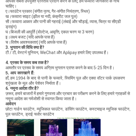
आपको सबसे उपयुक्त प्रस्ताव प्रदान करने के लिए, हमें फव्वारा जानकारी के नीचे
चाहिए।
ए।फाउंटेन प्रकार (संगीत नृत्य, गैर-संगीत नियंत्रण, स्थिर)
ख।फव्वारा साइट (झील या नदी, कंक्रीट जल पूल)
सी।फव्वारा आकार और पानी की गहराई (लंबाई और चौड़ाई, व्यास, चित्र या सीएडी
ड्राइंग)
घ।बिजली की आपूर्ति (वोल्टेज, आवृत्ति, एकल चरण या 3 चरण)
इ।लक्ष्य बजट (यदि आपके पास है)
च।विशेष आवश्यकताएं (यदि आपके पास है)
3. भुगतान की विधि क्या है?
टी / टी, वेस्टर्न यूनियन, WeChat और Aplipay हमारे लिए उपलब्ध हैं।
4. प्रसव के समय कब तक है?
आमतौर पर प्रसव के समय अग्रिम भुगतान प्राप्त करने के बाद 5-25 दिन है।
5. आप कारखाने हैं:
हाँ,
हम 1994 के बाद से पानी के फव्वारे, स्विमिंग पूल और एक्वा वॉटर पार्क उपकरण
श्रृंखला के मूल और पेशेवर निर्माता हैं।
6. नमूना आदेश तीर है?
ज़रूर, हमारे बाजारों में हमारे गुणवत्ता और प्रचार का परीक्षण करने के लिए हमारे ग्राहकों से
नमूना आदेश का गर्मजोशी से स्वागत किया जाता है।
आवेदन
छोटा गार्डन फाउंटेन, म्यूजिकल फाउंटेन, डांसिंग फाउंटेन, कस्टमाइज म्यूजिक फाउंटेन,
पूल फाउंटेन, ड्राई फ्लोर फाउंटेन