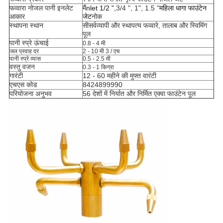
फव्वारा नोजल पानी इनलेट
मैं
nlet 1/2 ",
3/4 ", 1", 1.5 "
महिला धागा फाउंटेन
आकार
जेट
नोक
स्थापना स्थान
सी
सर्वव्यापी और स्थापत्य फव्वारे, तालाब और स्विमिंग
पूल
पानी स्प्रे ऊंचाई
0.8 - 4 मी
जल प्रवाह दर
2 - 10 मी 3 / एच
पानी स्प्रे व्यास
0.5 - 2.5 मी
वस्तु वजन
0.3 - 1 किग्रा
गारंटी
12 - 60 महीने की मुफ्त वारंटी
एचएस कोड
8424899990
परियोजना अनुभव
56 देशों में निर्यात और निर्मित एक्वा फाउंटेन पूल