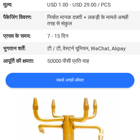
मूल्य:
USD 1.00 - USD 29.00 / PCS
गुणवत्ता
नियंत्रण
पैकेजिंग विवरण:
निर्यात मानक दफ़्ती + लकड़ी के मामले अच्छी
तरह से संकुल
प्रसव के समय:
7 - 15 दिन
संपर्क
करें
भुगतान शर्तें:
टी / टी, वेस्टर्न यूनियन, WeChat, Alipay
आपूर्ति की क्षमता:
50000 पीसी प्रति माह
एक
उद्धरण
सबसे अच्छी कीमत
की
विनती
करे
NEWS