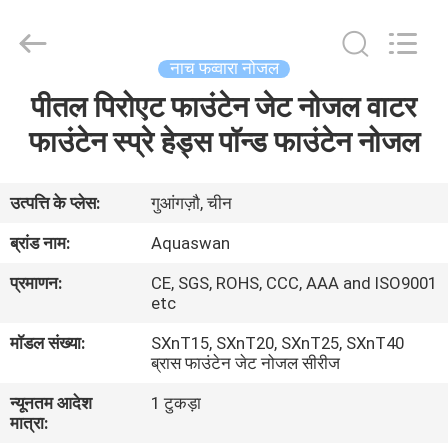
2026
aquaswan
water
co,.ltd.
All
नाच फव्वारा नोजल
Rights
Reserved.
पीतल पिरोएट फाउंटेन जेट नोजल वाटर
घर
फाउंटेन स्प्रे हेड्स पॉन्ड फाउंटेन नोजल
उत्पादों
उत्पत्ति के प्लेस:
गुआंगज़ौ, चीन
हमारे
ब्रांड नाम:
Aquaswan
बारे
प्रमाणन:
CE, SGS, ROHS, CCC, AAA and ISO9001
में
etc
मॉडल संख्या:
SXnT15, SXnT20, SXnT25, SXnT40
ब्रास फाउंटेन जेट नोजल सीरीज
कारखाना
भ्रमण
न्यूनतम आदेश
1 टुकड़ा
मात्रा: