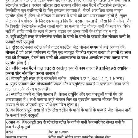
पूरी तरह से
स्टेनलेस स्टील
फोर्थ वाटर फाउंटेन जेट नोजल
पूरी तरह से बनाया गया है
स्टेनलेस स्टील
। प्रभाव नलिका द्वारा उत्पन्न जीवंत जल पैटर्न वॉटरकोर्स इनलेट्स,
कैस्केडिंग पूल प्रतिष्ठानों के लिए इष्टतम सहायक है।पैटर्न अत्यधिक उच्च मात्रा
प्रतीत होता है।फिर भी नलिका में वास्तव में पानी की कम आवश्यकता होती है।सुंदर
जेट अपने पर्यावरण के लिए एक मजबूत विपरीत प्रदान करता है।जैसा कि कैस्केड और
के विपरीत है
स्टेनलेस स्टील
जाली पानी का फव्वारा जेट नोजल
पानी के स्तर पर निर्भर
नहीं हैं, ताकि पानी के स्तर में उतार-चढ़ाव का असर पानी के थपेड़ों पर न पड़े।
2. सुविधाएँ
पूरी तरह से स्टेनलेस स्टील के पानी के पानी के फव्वारे जेट नोजल पानी के
फव्वारे स्प्रे प्रमुखों
1।
सुंदर
स्टेनलेस स्टील
फोर्थ वाटर फाउंटेन जेट नोजल
मध्यम से बड़े आकार की
नोजल है जो अपने पर्यावरण के लिए एक मजबूत विपरीत प्रदान करता है।पानी के साथ
हवा को मिलाकर, पैटर्न कम पानी की आवश्यकता के साथ अत्यधिक उच्च मात्रा वाला
प्रतीत होता है।
2।
जीवंत जल पैटर्न जल स्तर से स्वतंत्र रूप से काम करता है इसलिए इसे स्थापित
करना और संचालित करना आसान है
3।
सामग्री पूरी तरह से है
स्टेनलेस स्टील
, प्रवेश
1/2 ", 3/4", 1 ", 1.5"
नट।
4. सुंदर फव्वारा जेट नोजल
वाणिज्यिक और वास्तुशिल्प फव्वारे में इस्तेमाल किया जाने
वाला एक लोकप्रिय प्रभाव है।
5।
स्थापित करने के लिए आसान है, केवल टयूबिंग और एक पनडुब्बी पानी पंप की
आवश्यकता है। सभी फव्वारा स्प्रे नोजल सिर का प्रदर्शन फव्वारा नोजल सिर के
माध्यम से पंप जीएचपी द्वारा सीधे प्रभावित होता है।
3. का विस्तार
पूरी तरह से स्टेनलेस स्टील के पानी के पानी के फव्वारे जेट नोजल पानी
के फव्वारे स्प्रे प्रमुखों
उत्पाद का विवरण
पूरी तरह से स्टेनलेस स्टील के पानी के पानी के फव्वारे जेट नोजल पानी के
फव्वारे स्प्रे प्रमुखों
ब्रांड
Aquaswan
फव्वारा प्रकार
रंगीन पानी संगीत नृत्य फाउंटेन नोजल जेट