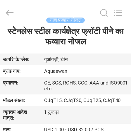
2026
aquaswan
water
co,.ltd.
All
नाच फव्वारा नोजल
Rights
Reserved.
स्टेनलेस स्टील कार्यक्षेत्र फ्रॉटी पीने का
घर
फव्वारा नोजल
उत्पादों
उत्पत्ति के प्लेस:
गुआंगज़ौ, चीन
हमारे
ब्रांड नाम:
Aquaswan
बारे
प्रमाणन:
CE, SGS, ROHS, CCC, AAA and ISO9001
में
etc
मॉडल संख्या:
CJqT15, CJqT20, CJqT25, CJqT40
कारखाना
न्यूनतम आदेश
1 टुकड़ा
भ्रमण
मात्रा:
मूल्य:
USD 1.00 - USD 32.00 / PCS