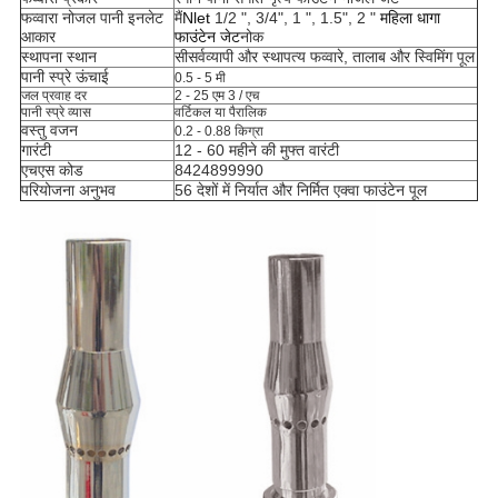
फव्वारा नोजल पानी इनलेट
मैं
Nlet
1/2 ", 3/4", 1 ", 1.5", 2 "
महिला धागा
आकार
फाउंटेन जेट
नोक
स्थापना स्थान
सी
सर्वव्यापी और स्थापत्य फव्वारे, तालाब और स्विमिंग पूल
पानी स्प्रे ऊंचाई
0.5 - 5 मी
जल प्रवाह दर
2 - 25 एम 3 / एच
पानी स्प्रे व्यास
वर्टिकल या पैरालिक
वस्तु वजन
0.2 - 0.88 किग्रा
गारंटी
12 - 60 महीने की मुफ्त वारंटी
एचएस कोड
8424899990
परियोजना अनुभव
56 देशों में निर्यात और निर्मित एक्वा फाउंटेन पूल