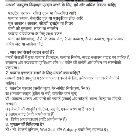
आपको उपयुक्त डिज़ाइन प्रदान करने के लिए, हमें और अधिक विवरण चाहिए
· फाउंटेन प्रकार, संगीत नृत्य या गैर-संगीत आदि
· फव्वारा स्थान, कंक्रीट पूल या प्राकृतिक झील आदि
· पूल आकार / आकार, सीएडी ड्राइंग या चित्र
· पानी की गुणवत्ता, ताजा या नमकीन
· फव्वारा परियोजना के लिए लक्ष्य बजट
· पानी की विशेषताएं, जैसे कि उच्च जेट, 2 डी फव्वारा, 3 डी फव्वारा, सूखा फव्वारा,
जंपिंग जेट या लामिना जेट
1. आप क्या सेवाएं प्रदान करते हैं?
हमारी सेवाओं में मुफ्त फव्वारा डिजाइन, फव्वारा निर्माण, साइट स्थापना गाइड पर शामिल हैं,
संचालन और रखरखाव प्रशिक्षण और 12 महीने की वारंटी और जीवन भर तकनीकी
सहायता।
2. फव्वारा प्रस्ताव बनाने के लिए आपको क्या चाहिए?
आपको सबसे उपयुक्त प्रस्ताव प्रदान करने के लिए, हमें फव्वारा जानकारी के नीचे
चाहिए।
ए।फाउंटेन प्रकार (संगीत नृत्य, गैर-संगीत नियंत्रण, स्थिर)
ख।फव्वारा साइट (झील या नदी, कंक्रीट जल पूल)
सी।फव्वारा आकार और पानी की गहराई (लंबाई और चौड़ाई, व्यास, चित्र या सीएडी
ड्राइंग)
घ।बिजली की आपूर्ति (वोल्टेज, आवृत्ति, एकल चरण या 3 चरण)
इ।लक्ष्य बजट (यदि आपके पास है)
च।विशेष आवश्यकताएं (यदि आपके पास है)
3. भुगतान की विधि क्या है?
टी / टी, वेस्टर्न यूनियन, WeChat और Aplipay हमारे लिए उपलब्ध हैं।