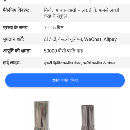
गुणवत्ता
पैकेजिंग विवरण:
निर्यात मानक दफ़्ती + लकड़ी के मामले अच्छी
नियंत्रण
तरह से संकुल
प्रसव के समय:
7 - 15 दिन
संपर्क
भुगतान शर्तें:
टी / टी, वेस्टर्न यूनियन, WeChat, Alipay
करें
आपूर्ति की क्षमता:
50000 पीसी प्रति माह
हाई लाइट:
,
एक
फ्रूटी ड्रिंकिंग फाउंटेन नोजल
फ्रॉथी फाउंटेन पंप नोजल
उद्धरण
सबसे अच्छी कीमत
की
विनती
करे
NEWS