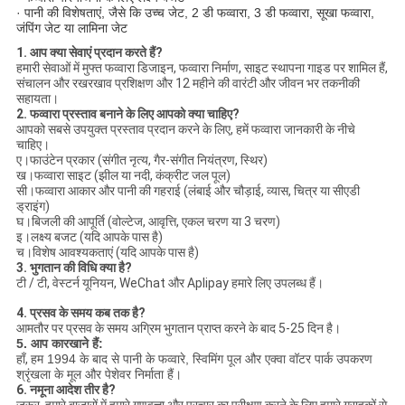
· पानी की विशेषताएं, जैसे कि उच्च जेट, 2 डी फव्वारा, 3 डी फव्वारा, सूखा फव्वारा,
जंपिंग जेट या लामिना जेट
1. आप क्या सेवाएं प्रदान करते हैं?
हमारी सेवाओं में मुफ्त फव्वारा डिजाइन, फव्वारा निर्माण, साइट स्थापना गाइड पर शामिल हैं,
संचालन और रखरखाव प्रशिक्षण और 12 महीने की वारंटी और जीवन भर तकनीकी
सहायता।
2. फव्वारा प्रस्ताव बनाने के लिए आपको क्या चाहिए?
आपको सबसे उपयुक्त प्रस्ताव प्रदान करने के लिए, हमें फव्वारा जानकारी के नीचे
चाहिए।
ए।फाउंटेन प्रकार (संगीत नृत्य, गैर-संगीत नियंत्रण, स्थिर)
ख।फव्वारा साइट (झील या नदी, कंक्रीट जल पूल)
सी।फव्वारा आकार और पानी की गहराई (लंबाई और चौड़ाई, व्यास, चित्र या सीएडी
ड्राइंग)
घ।बिजली की आपूर्ति (वोल्टेज, आवृत्ति, एकल चरण या 3 चरण)
इ।लक्ष्य बजट (यदि आपके पास है)
च।विशेष आवश्यकताएं (यदि आपके पास है)
3. भुगतान की विधि क्या है?
टी / टी, वेस्टर्न यूनियन, WeChat और Aplipay हमारे लिए उपलब्ध हैं।
4. प्रसव के समय कब तक है?
आमतौर पर प्रसव के समय अग्रिम भुगतान प्राप्त करने के बाद 5-25 दिन है।
5. आप कारखाने हैं:
हाँ,
हम 1994 के बाद से पानी के फव्वारे, स्विमिंग पूल और एक्वा वॉटर पार्क उपकरण
श्रृंखला के मूल और पेशेवर निर्माता हैं।
6. नमूना आदेश तीर है?