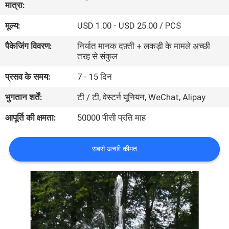
मात्रा:
गुणवत्ता
मूल्य:
USD 1.00 - USD 25.00 / PCS
नियंत्रण
पैकेजिंग विवरण:
निर्यात मानक दफ़्ती + लकड़ी के मामले अच्छी
तरह से संकुल
संपर्क
प्रसव के समय:
7 - 15 दिन
करें
भुगतान शर्तें:
टी / टी, वेस्टर्न यूनियन, WeChat, Alipay
एक
आपूर्ति की क्षमता:
50000 पीसी प्रति माह
उद्धरण
की
सबसे अच्छी कीमत
विनती
करे
NEWS