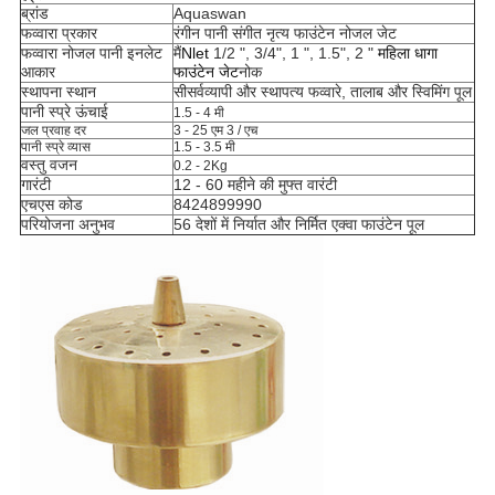
ब्रांड
Aquaswan
फव्वारा प्रकार
रंगीन पानी संगीत नृत्य फाउंटेन नोजल जेट
फव्वारा नोजल पानी इनलेट
मैं
Nlet
1/2 ", 3/4", 1 ", 1.5", 2 "
महिला धागा
आकार
फाउंटेन जेट
नोक
स्थापना स्थान
सी
सर्वव्यापी और स्थापत्य फव्वारे, तालाब और स्विमिंग पूल
पानी स्प्रे ऊंचाई
1.5 - 4 मी
जल प्रवाह दर
3 - 25 एम 3 / एच
पानी स्प्रे व्यास
1.5 - 3.5 मी
वस्तु वजन
0.2 - 2Kg
गारंटी
12 - 60 महीने की मुफ्त वारंटी
एचएस कोड
8424899990
परियोजना अनुभव
56 देशों में निर्यात और निर्मित एक्वा फाउंटेन पूल