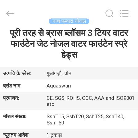
2026
aquaswan
water
co,.ltd.
All
नाच फव्वारा नोजल
Rights
Reserved.
पूरी तरह से ब्रास ब्लॉसम 3 टियर वाटर
घर
फाउंटेन जेट नोजल वाटर फाउंटेन स्प्रे
उत्पादों
हेड्स
हमारे
उत्पत्ति के प्लेस:
गुआंगज़ौ, चीन
बारे
ब्रांड नाम:
Aquaswan
में
प्रमाणन:
CE, SGS, ROHS, CCC, AAA and ISO9001
etc
कारखाना
मॉडल संख्या:
SshT15, SshT20, SshT25, SshT40,
SshT50
भ्रमण
न्यूनतम आदेश
1 टुकड़ा