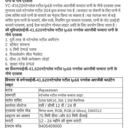
पानी के नीचे प्रकाश
YC-41620
स्टेनलेस स्टील Ip68 पनरोक आरजीबी फव्वारा पानी के नीचे प्रकाश
उच्च
गुणवत्ता वाले स्टेनलेस स्टील 304 द्वारा बनाया गया है।
सजावट या रोशनी के लिए पानी में
उच्च शक्ति वाले पानी के फव्वारे का नेतृत्व किया जा सकता है।यह व्यापक रूप से बड़े
संगीत नृत्य पानी के फव्वारे, थीम पार्क, स्विमिंग पूल फव्वारा प्रकाश, पानी के जेट एलईडी
फव्वारे प्रकाश, ड्राई डेक फाउंटेन नोजल लाइट आदि के लिए उपयोग किया जाता है।
की सुविधाएं
वाईसी-41,620
स्टेनलेस स्टील Ip68 पनरोक आरजीबी फव्वारा पानी के
नीचे प्रकाश
1. पूरी तरह से स्टेनलेस स्टील कास्टिंग
2. ब्रैकेट संरचना
3. 5 मिमी टेम्पर्ड ग्लास
4. स्लिलोकोन सील गैसकेट
5. दीया।8 मिमी कनेक्शन जोड़ों
6. सुरक्षा ग्रेड IP68
का विवरण
वाईसी-41,620
स्टेनलेस स्टील Ip68 पनरोक आरजीबी फव्वारा पानी के
नीचे प्रकाश
विस्तार से वर्णन
वाईसी-41,620
स्टेनलेस स्टील Ip68 पनरोक आरजीबी फाउंटेन
लाइट
ब्रांड
Aquaswan
सामग्री
स्टेनलेस स्टील पनरोक फव्वारा लाइट
स्रोत शक्ति
50W MR16, 3W, 1.5W वैकल्पिक
कार्यरत वोल्टेज
एसी / डीसी 12 वी / 24 वी
प्रकाश स्रोत मोड
सिंगल कलर, RGB, RGB (4 Wires), DMX512
आइटम का आकार
75 मिमी दीया।और 83 मिमी ऊँचाई
गारंटी
12 - 24 महीने की मुफ्त वारंटी
एचएस कोड
9405409000