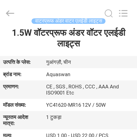
2026
aquaswan
water
co,.ltd.
All
वाटरप्रूफ अंडर वाटर एलईडी लाइट्स
Rights
Reserved.
1.5W वॉटरप्रूफ अंडर वॉटर एलईडी
घर
लाइट्स
उत्पादों
उत्पत्ति के प्लेस:
गुआंगज़ौ, चीन
हमारे
ब्रांड नाम:
Aquaswan
बारे
प्रमाणन:
CE , SGS , ROHS , CCC , AAA And
में
ISO9001 Etc
मॉडल संख्या:
YC41620-MR16 12V / 50W
कारखाना
न्यूनतम आदेश
1 टुकड़ा
भ्रमण
मात्रा:
मूल्य:
USD 1.00 - USD 22.00 / PCS