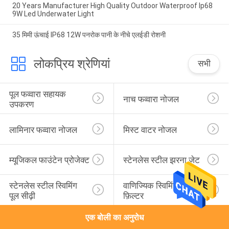
20 Years Manufacturer High Quality Outdoor Waterproof Ip68
9W Led Underwater Light
35 मिमी ऊंचाई IP68 12W पनरोक पानी के नीचे एलईडी रोशनी
लोकप्रिय श्रेणियां
सभी
पूल फव्वारा सहायक 
नाच फव्वारा नोजल
उपकरण
लामिनार फव्वारा नोजल
मिस्ट वाटर नोजल
म्यूजिकल फाउंटेन प्रोजेक्ट
स्टेनलेस स्टील झरना जेट
स्टेनलेस स्टील स्विमिंग 
वाणिज्यिक स्विमिंग पूल रेत 
पूल सीढ़ी
फ़िल्टर
एक बोली का अनुरोध