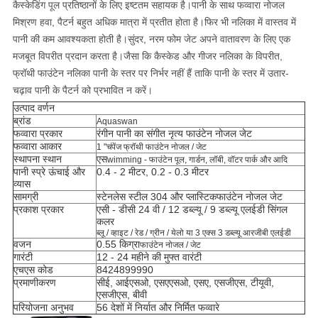
कैस्केडिंग पूल प्रतिष्ठानों के लिए इष्टतम सहायक है।
पानी के साथ फव्वारा नोजल
मिश्रण हवा, पैटर्न बहुत अधिक मात्रा में प्रतीत होता है।फिर भी नलिका में वास्तव में
पानी की कम आवश्यकता होती है।सुंदर, नरम फोम जेट अपने वातावरण के लिए एक
मजबूत विपरीत प्रदान करता है।
जैसा कि कैस्केड और गीजर नलिका के विपरीत,
फ्रॉथी फाउंटेन नलिका पानी के स्तर पर निर्भर नहीं हैं ताकि पानी के स्तर में उतार-
चढ़ाव पानी के पैटर्न को प्रभावित न करें।
उत्पाद वर्णन
ब्रांड
Aquaswan
फव्वारा प्रकार
रंगीन पानी का संगीत नृत्य फाउंटेन नोजल जेट
फव्वारा आकार
1 "चंपेंज फ्रॉथी फाउंटेन नोजल / जेट
स्थापना स्थान
एस
wimming - फाउंटेन पूल, गार्डन, लॉबी, वॉटर पार्क और आदि
पानी स्प्रे ऊंचाई और
0.4 - 2 मीटर, 0.2 - 0.3 मीटर
व्यास
सामग्री
स्टेनलेस स्टील 304 और प्लास्टिक
फाउंटेन नोजल जेट
प्रकाश प्रकार
एसी - डीसी 24 वी / 12 डब्ल्यू / 9 डब्ल्यू एलईडी सिंगल
कलर
ब्लू / व्हाइट / रेड / ग्रीन / येलो या 3 एक्स 3 डब्ल्यू आरजीबी एलईडी
वजन
0.55 किग्रा
फाउंटेन नोजल / जेट
गारंटी
12 - 24 महीने की मुफ्त वारंटी
एचएस कोड
8424899990
प्रमाणीकरण
सीई, आईएसओ, एसएएसओ, एसए, एसजीएस, टीयूवी,
एसजीएस, बीवी
परियोजना अनुभव
56 देशों में निर्यात और निर्मित फव्वारे