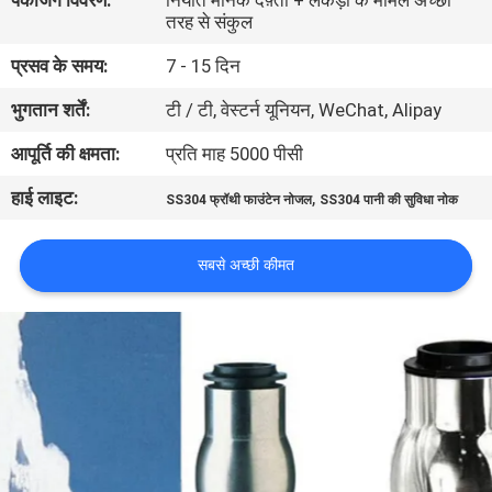
पैकेजिंग विवरण:
निर्यात मानक दफ़्ती + लकड़ी के मामले अच्छी
गुणवत्ता
तरह से संकुल
नियंत्रण
प्रसव के समय:
7 - 15 दिन
भुगतान शर्तें:
टी / टी, वेस्टर्न यूनियन, WeChat, Alipay
संपर्क
आपूर्ति की क्षमता:
प्रति माह 5000 पीसी
करें
हाई लाइट:
,
SS304 फ्रॉथी फाउंटेन नोजल
SS304 पानी की सुविधा नोक
एक
सबसे अच्छी कीमत
उद्धरण
की
विनती
करे
NEWS