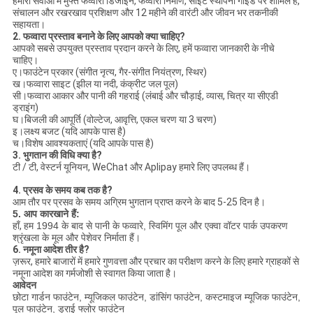
हमारी सेवाओं में मुफ्त फव्वारा डिजाइन, फव्वारा निर्माण, साइट स्थापना गाइड पर शामिल हैं,
संचालन और रखरखाव प्रशिक्षण और 12 महीने की वारंटी और जीवन भर तकनीकी
सहायता।
2. फव्वारा प्रस्ताव बनाने के लिए आपको क्या चाहिए?
आपको सबसे उपयुक्त प्रस्ताव प्रदान करने के लिए, हमें फव्वारा जानकारी के नीचे
चाहिए।
ए।फाउंटेन प्रकार (संगीत नृत्य, गैर-संगीत नियंत्रण, स्थिर)
ख।फव्वारा साइट (झील या नदी, कंक्रीट जल पूल)
सी।फव्वारा आकार और पानी की गहराई (लंबाई और चौड़ाई, व्यास, चित्र या सीएडी
ड्राइंग)
घ।बिजली की आपूर्ति (वोल्टेज, आवृत्ति, एकल चरण या 3 चरण)
इ।लक्ष्य बजट (यदि आपके पास है)
च।विशेष आवश्यकताएं (यदि आपके पास है)
3. भुगतान की विधि क्या है?
टी / टी, वेस्टर्न यूनियन, WeChat और Aplipay हमारे लिए उपलब्ध हैं।
4. प्रसव के समय कब तक है?
आम तौर पर प्रसव के समय अग्रिम भुगतान प्राप्त करने के बाद 5-25 दिन है।
5. आप कारखाने हैं:
हाँ,
हम 1994 के बाद से पानी के फव्वारे, स्विमिंग पूल और एक्वा वॉटर पार्क उपकरण
श्रृंखला के मूल और पेशेवर निर्माता हैं।
6. नमूना आदेश तीर है?
ज़रूर, हमारे बाजारों में हमारे गुणवत्ता और प्रचार का परीक्षण करने के लिए हमारे ग्राहकों से
नमूना आदेश का गर्मजोशी से स्वागत किया जाता है।
आवेदन
छोटा गार्डन फाउंटेन, म्यूजिकल फाउंटेन, डांसिंग फाउंटेन, कस्टमाइज म्यूजिक फाउंटेन,
पूल फाउंटेन, ड्राई फ्लोर फाउंटेन