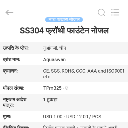
2026
aquaswan
water
co,.ltd.
All
नाच फव्वारा नोजल
Rights
Reserved.
SS304 फ्रॉथी फाउंटेन नोजल
घर
उत्पादों
उत्पत्ति के प्लेस:
गुआंगज़ौ, चीन
ब्रांड नाम:
Aquaswan
हमारे
प्रमाणन:
CE, SGS, ROHS, CCC, AAA and ISO9001
बारे
etc
में
मॉडल संख्या:
TPmB25 - ए
न्यूनतम आदेश
1 टुकड़ा
कारखाना
मात्रा:
भ्रमण
मूल्य:
USD 1.00 - USD 12.00 / PCS