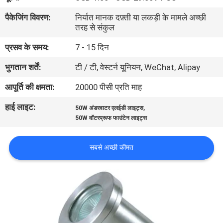
गुणवत्ता
पैकेजिंग विवरण:
निर्यात मानक दफ़्ती या लकड़ी के मामले अच्छी
नियंत्रण
तरह से संकुल
प्रसव के समय:
7 - 15 दिन
संपर्क
भुगतान शर्तें:
टी / टी, वेस्टर्न यूनियन, WeChat, Alipay
करें
आपूर्ति की क्षमता:
20000 पीसी प्रति माह
हाई लाइट:
,
एक
50W अंडरवाटर एलईडी लाइट्स
50W वॉटरप्रूफ फाउंटेन लाइट्स
उद्धरण
की
सबसे अच्छी कीमत
विनती
करे
NEWS