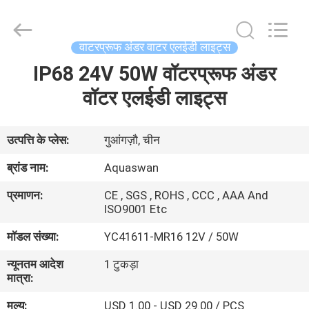
2026
aquaswan
water
co,.ltd.
All
वाटरप्रूफ अंडर वाटर एलईडी लाइट्स
Rights
Reserved.
IP68 24V 50W वॉटरप्रूफ अंडर
घर
वॉटर एलईडी लाइट्स
उत्पादों
उत्पत्ति के प्लेस:
गुआंगज़ौ, चीन
हमारे
ब्रांड नाम:
Aquaswan
बारे
प्रमाणन:
CE , SGS , ROHS , CCC , AAA And
में
ISO9001 Etc
मॉडल संख्या:
YC41611-MR16 12V / 50W
कारखाना
न्यूनतम आदेश
1 टुकड़ा
भ्रमण
मात्रा:
मूल्य:
USD 1.00 - USD 29.00 / PCS